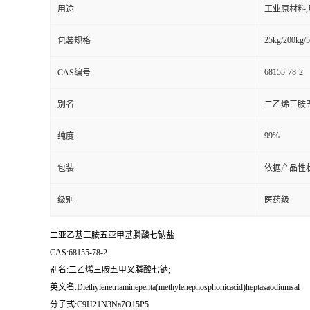
用途
工业原材料
25kg/200kg/5
包装规格
68155-78-2
CAS编号
别名
二乙烯三胺
99%
纯度
包装
依据产品性
级别
医药级
二亚乙基三胺五亚甲基膦酸七钠盐
CAS:68155-78-2
别名:二乙烯三胺五甲叉膦酸七钠;
英文名:Diethylenetriaminepenta(methylenephosphonicacid)heptasaodiumsal
分子式:C9H21N3Na7O15P5