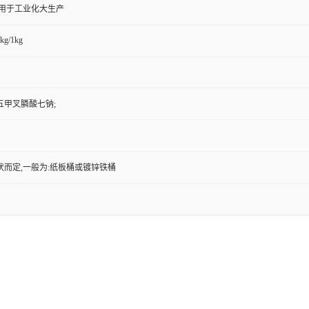
,用于工业化大生产
kg/1kg
五甲叉膦酸七钠;
状而定,一般为:纸板桶或镀锌铁桶