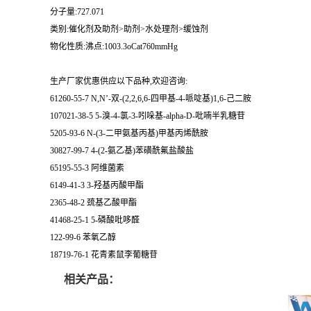
分子量:727.071
类别:催化剂及助剂>助剂>水处理剂>缓蚀剂
物化性质:沸点:1003.3oCat760mmHg
生产厂家优惠供应以下品种,欢迎咨询:
61260-55-7 N,N’-双-(2,2,6,6-四甲基-4-哌啶基)1,6-己二胺
107021-38-5 5-溴-4-氯-3-吲哚基-alpha-D-吡喃半乳糖苷
5205-93-6 N-(3-二甲氨基丙基)甲基丙烯酰胺
30827-99-7 4-(2-氨乙基)苯磺酰氟盐酸盐
65195-55-3 阿维菌素
6149-41-3 3-羟基丙酸甲酯
2365-48-2 巯基乙酸甲酯
41468-25-1 5-磷酸吡哆醛
122-99-6 苯氧乙醇
18719-76-1 花青素鼠李葡糖苷
相关产品：