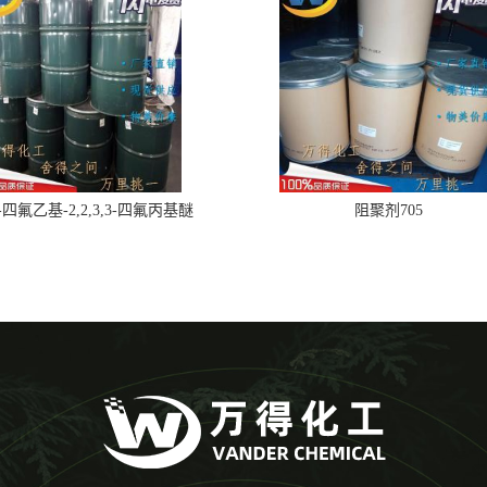
,2-四氟乙基-2,2,3,3-四氟丙基醚
阻聚剂705