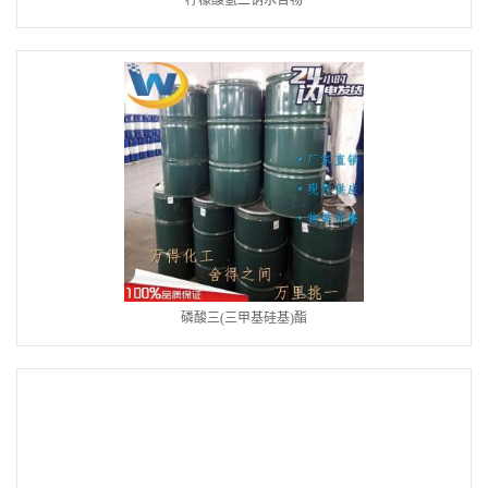
柠檬酸氢二钠水合物
磷酸三(三甲基硅基)酯