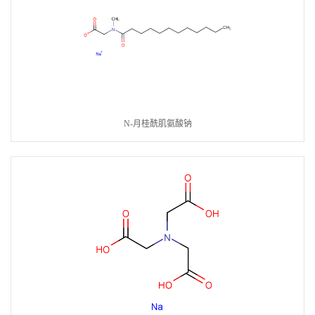
N-月桂酰肌氨酸钠