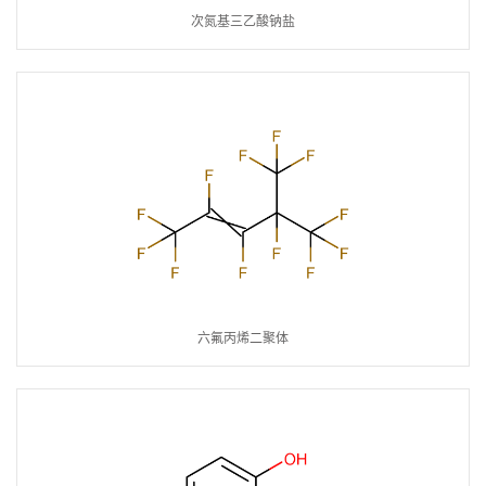
次氮基三乙酸钠盐
六氟丙烯二聚体