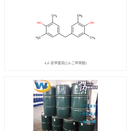
4,4'-亚甲基双(2,6-二甲苯酚)