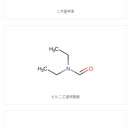
二苄基甲苯
N,N-二乙基甲酰胺