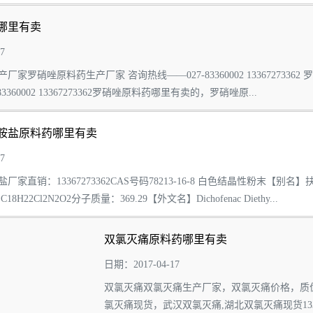
哪里有卖
7
厂家罗硝唑原料药生产厂家 咨询热线——027-83360002 1336727
3360002 13367273362罗硝唑原料药哪里有卖的，罗硝唑原...
胺盐原料药哪里有卖
7
家直销：13367273362CAS号码78213-16-8 白色结晶性粉末【别
H22Cl2N2O2分子质量：369.29【外文名】Dichofenac Diethy...
双氯灭痛原料药哪里有卖
日期：2017-04-17
双氯灭痛双氯灭痛生产厂家，双氯灭痛价格，质
氯灭痛现货，武汉双氯灭痛,湖北双氯灭痛现货133