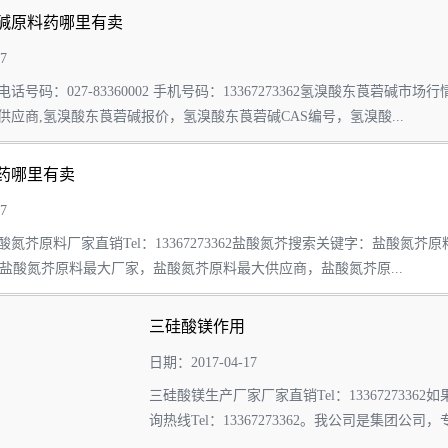
碱原料药哪里有卖
7
话号码：027-83360002 手机号码：13367273362氢溴酸东莨
应商,氢溴酸东莨菪碱报价，氢溴酸东莨菪碱CAS编号，氢溴酸...
药哪里有卖
7
氮芥原料厂家直销Tel：13367273362盐酸氮芥搜索关键字：盐酸
，盐酸氮芥原料最大厂家，盐酸氮芥原料最大供应商，盐酸氮芥原...
三硅酸镁作用
日期：2017-04-17
三硅酸镁生产厂家厂家直销Tel：13367273
询热线Tel：13367273362。我公司是集
品、实惠的价格...