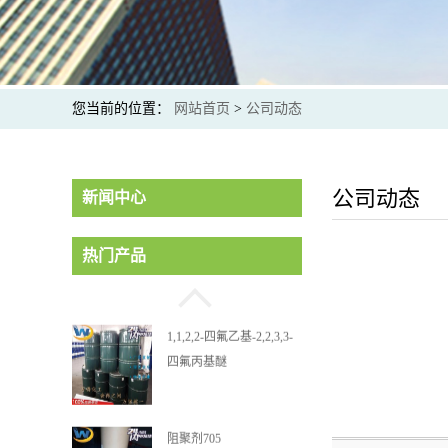
您当前的位置：
网站首页
>
公司动态
4,4'-亚甲基双(2,6-二甲苯
酚)
公司动态
新闻中心
1,1,2,2-四氟乙基-2,2,3,3-
热门产品
四氟丙基醚
阻聚剂705
双酚 A 双(二苯基磷酸酯)