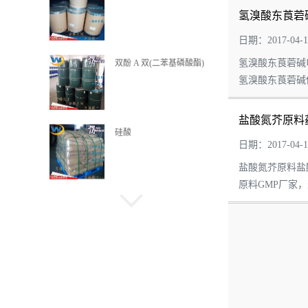
氢溴酸东莨菪
日期：2017-04-1
氢溴酸东莨菪碱电
硅酸
氢溴酸东莨菪碱供
盐酸氮芥原料
二苄基甲苯
日期：2017-04-1
盐酸氮芥原料盐酸
原料GMP厂家
N,N-二乙基甲酰胺
N-月桂酰肌氨酸钠