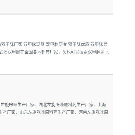
273362双甲脒厂家 双甲脒现货 双甲脒便宜 双甲脒优质 双甲脒最
甲脒武汉双甲脒在全国各地都有厂家，您也可以搜索双甲脒湖北
内最大的左旋咪唑生产厂家、湖北左旋咪唑原料药生产厂家、上海
生产厂家、山东左旋咪唑原料药生产厂家、河南左旋咪唑原