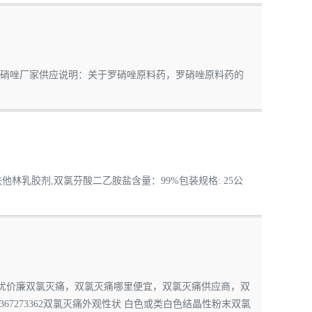
3362 罗硝唑厂家供应说明：关于罗硝唑原料药，罗硝唑原料药的
名】扶他林乳胶剂,双氯芬酸二乙胺盐含量：99%包装规格: 25公
优价廉双氯灭痛，双氯灭痛哪里便宜，双氯灭痛供应商，双
67273362双氯灭痛外观性状 白色或类白色结晶性粉末双氯