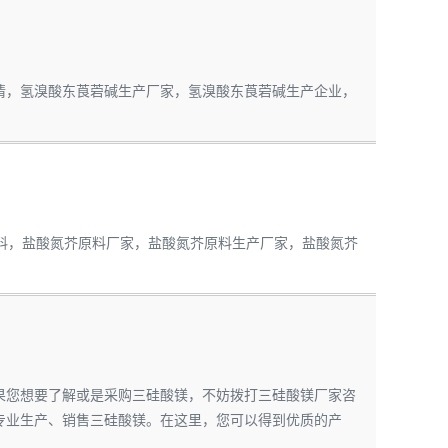
菪碱市场行情，氢溴酸东莨菪碱生产厂家，氢溴酸东莨菪碱生产企业，
氮芥原料，盐酸氮芥原料厂家，盐酸氮芥原料生产厂家，盐酸氮芥
362如果您想要了解或是采购三硅酸镁，不妨拨打三硅酸镁厂家咨
团公司，专业生产、销售三硅酸镁。在这里，您可以得到优质的产