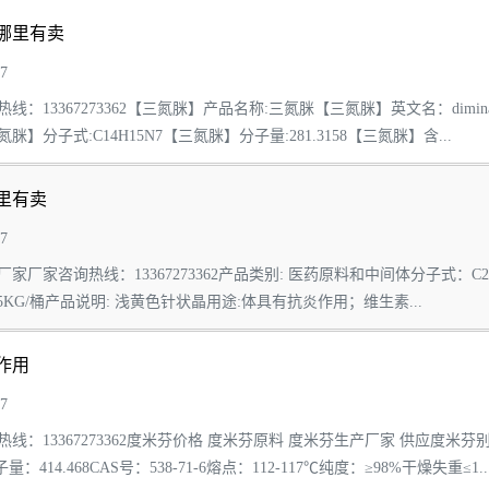
哪里有卖
7
线：13367273362【三氮脒】产品名称:三氮脒【三氮脒】英文名：dimi
【三氮脒】分子式:C14H15N7【三氮脒】分子量:281.3158【三氮脒】含...
里有卖
7
厂家咨询热线：13367273362产品类别: 医药原料和中间体分子式：C27H30O1
 25KG/桶产品说明: 浅黄色针状晶用途:体具有抗炎作用；维生素...
作用
7
线：13367273362度米芬价格 度米芬原料 度米芬生产厂家 供应度
子量：414.468CAS号：538-71-6熔点：112-117℃纯度：≥98%干燥失重≤1...