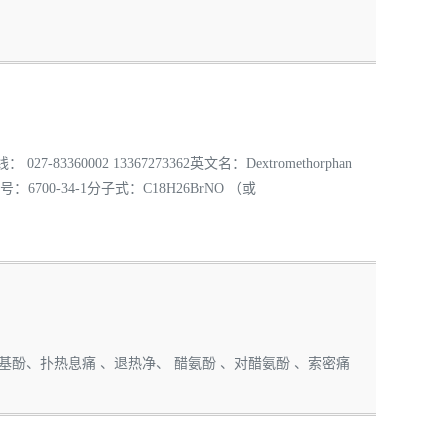
60002 13367273362英文名：Dextromethorphan
：6700-34-1分子式：C18H26BrNO （或
氨基酚、扑热息痛 、退热净、 醋氨酚 、对醋氨酚 、索密痛