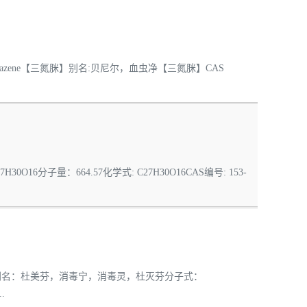
nazene【三氮脒】别名:贝尼尔，血虫净【三氮脒】CAS
6分子量：664.57化学式: C27H30O16CAS编号: 153-
米芬别名：杜美芬，消毒宁，消毒灵，杜灭芬分子式：
.