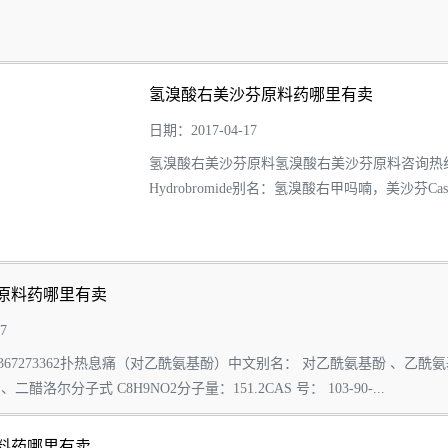
灭痛化学名...
氢溴酸右美沙芬原料药哪里有卖
日期：2017-04-17
氢溴酸右美沙芬原料氢溴酸右美沙芬原料咨询热线： 027-833
Hydrobromide别名：氢溴酸右甲吗喃，美沙芬Cas号
“C18H25NO·HBr”）分子量...
原料药哪里有卖
7
367273362扑热息痛（对乙酰氨基酚）中文别名： 对乙酰氨基酚 、乙酰
醋洛尔分子式 C8H9NO2分子量：151.2CAS 号： 103-90-...
料药哪里有卖