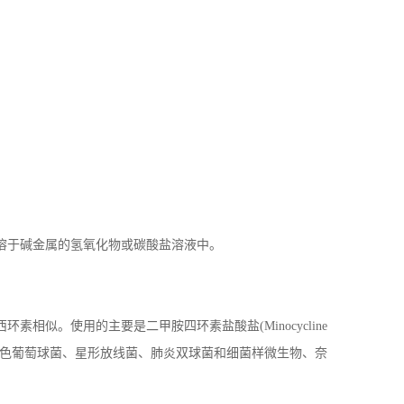
溶于碱金属的氢氧化物或碳酸盐溶液中。
似。使用的主要是二甲胺四环素盐酸盐(Minocycline
；对绿色葡萄球菌、星形放线菌、肺炎双球菌和细菌样微生物、奈