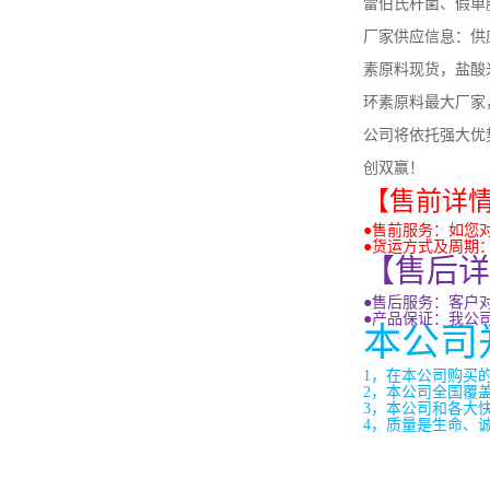
雷伯氏杆菌、假单
厂家供应信息：供
N,N-二乙基甲酰胺
素原料现货，盐酸
环素原料最大厂家
公司将依托强大优
N-月桂酰肌氨酸钠
创双赢！
【售前详
●售前服务：如您
●货运方式及周期
【售后详
次氮基三乙酸钠盐
●售后服务：客户
●产品保证：我公
本公司
1
，在本公司购买
六氟丙烯二聚体
2
，本公司全国覆
3
，本公司和各大
4
，质量是生命、