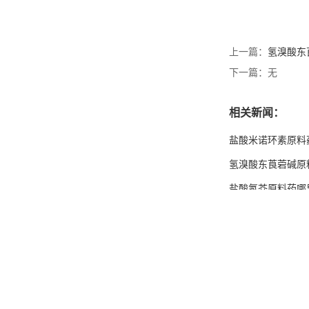
上一篇：
氢溴酸东
下一篇：无
相关新闻：
盐酸米诺环素原料
氢溴酸东莨菪碱原
盐酸氮芥原料药哪
三硅酸镁作用
双甲脒原料药哪里