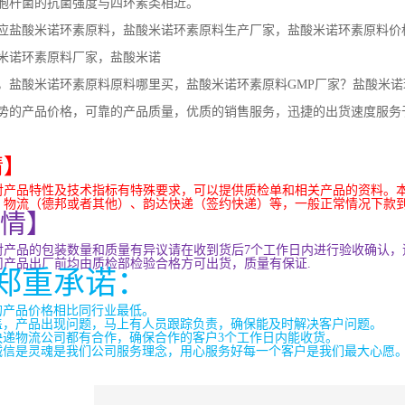
胞杆菌的抗菌强度与四环素类相近。
应盐酸米诺环素原料，盐酸米诺环素原料生产厂家，盐酸米诺环素原料价
米诺环素原料厂家，盐酸米诺
，盐酸米诺环素原料原料哪里买，盐酸米诺环素原料GMP厂家？盐酸米
势的产品价格，可靠的产品质量，优质的销售服务，迅捷的出货速度服务
情】
对产品特性及技术指标有特殊要求，可以提供质检单和相关产品的资料。
：物流（德邦或者其他）、韵达快递（签约快递）等，一般正常情况下款
情】
对产品的包装数量和质量有异议请在收到货后
7
个工作日内进行验收确认，
司产品出厂前均由质检部检验合格方可出货，质量有保证
.
郑重承诺：
的产品价格相比同行业最低。
盖，产品出现问题，马上有人员跟踪负责，确保能及时解决客户问题。
快递物流公司都有合作，确保合作的客户
3
个工作日内能收货。
诚信是灵魂是我们公司服务理念，用心服务好每一个客户是我们最大心愿