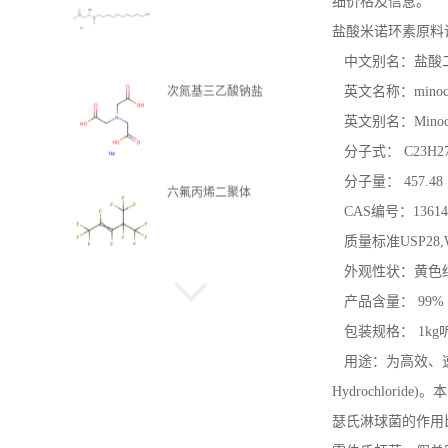
细价格及信息。
四氟丙基醚
盐酸米诺环素原料
中文别名：盐酸二
英文名称：minocyclin
阻聚剂705
英文别名：Minocycli
分子式： C23H27
分子量： 457.48
双酚 A 双(二苯基磷酸酯)
CAS编号：13614-
质量标准USP28,WS-
外观性状：黄色结
硅酸
产品含量： 99%
包装规格： 1kg听 
用途：为高效、速效
Hydrochlo
二苄基甲苯
瑟氏淋球菌的作用