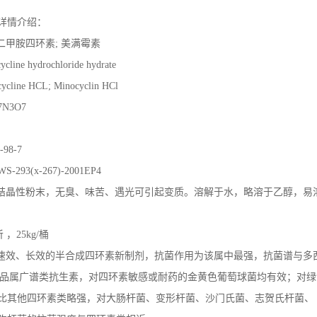
详情介绍：
甲胺四环素; 美满霉素
e hydrochloride hydrate
ne HCL; Minocyclin HCl
N3O7
98-7
293(x-267)-2001EP4
晶性粉末，无臭、味苦、遇光可引起变质。溶解于水，略溶于乙醇，易
，25kg/桶
、长效的半合成四环素新制剂，抗菌作用为该属中最强，抗菌谱与多西环素相
ride)。本品属广谱类抗生素，对四环素敏感或耐药的金黄色葡萄球菌均有效
比其他四环素类略强，对大肠杆菌、变形杆菌、沙门氏菌、志贺氏杆菌、