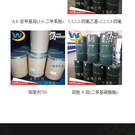
4,4'-亚甲基双(2,6-二甲苯酚)
1,1,2,2-四氟乙基-2,2,3,3-四氟
丙基醚
阻聚剂705
双酚 A 双(二苯基磷酸酯)