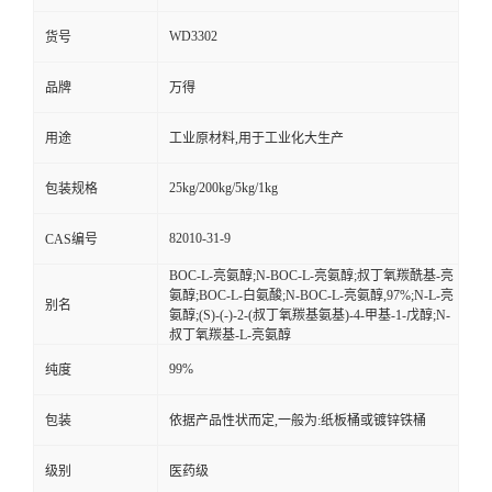
WD3302
货号
品牌
万得
用途
工业原材料,用于工业化大生产
25kg/200kg/5kg/1kg
包装规格
82010-31-9
CAS编号
BOC-L-亮氨醇;N-BOC-L-亮氨醇;叔丁氧羰酰基-亮
氨醇;BOC-L-白氨酸;N-BOC-L-亮氨醇,97%;N-L-亮
别名
氨醇;(S)-(-)-2-(叔丁氧羰基氨基)-4-甲基-1-戊醇;N-
叔丁氧羰基-L-亮氨醇
99%
纯度
包装
依据产品性状而定,一般为:纸板桶或镀锌铁桶
级别
医药级