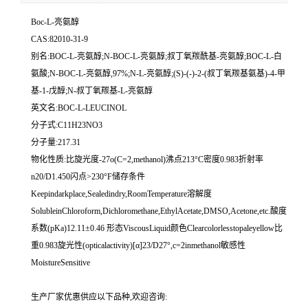
Boc-L-亮氨醇
CAS:82010-31-9
别名:BOC-L-亮氨醇;N-BOC-L-亮氨醇;叔丁氧羰酰基-亮氨醇;BOC-L-白
氨酸;N-BOC-L-亮氨醇,97%;N-L-亮氨醇;(S)-(-)-2-(叔丁氧羰基氨基)-4-甲
基-1-戊醇;N-叔丁氧羰基-L-亮氨醇
英文名:BOC-L-LEUCINOL
分子式:C11H23NO3
分子量:217.31
物化性质:比旋光度-27o(C=2,methanol)沸点213°C密度0.983折射率
n20/D1.450闪点>230°F储存条件
Keepindarkplace,Sealedindry,RoomTemperature溶解度
SolubleinChloroform,Dichloromethane,EthylAcetate,DMSO,Acetone,etc.酸度
系数(pKa)12.11±0.46 形态ViscousLiquid颜色Clearcolorlesstopaleyellow比
重0.983旋光性(opticalactivity)[α]23/D27°,c=2inmethanol敏感性
MoistureSensitive
生产厂家优惠供应以下品种,欢迎咨询: