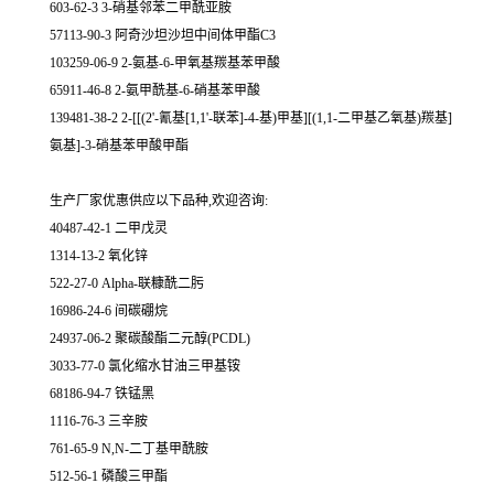
603-62-3 3-硝基邻苯二甲酰亚胺
57113-90-3 阿奇沙坦沙坦中间体甲酯C3
103259-06-9 2-氨基-6-甲氧基羰基苯甲酸
65911-46-8 2-氨甲酰基-6-硝基苯甲酸
139481-38-2 2-[[(2'-氰基[1,1'-联苯]-4-基)甲基][(1,1-二甲基乙氧基)羰基]
氨基]-3-硝基苯甲酸甲酯
生产厂家优惠供应以下品种,欢迎咨询:
40487-42-1 二甲戊灵
1314-13-2 氧化锌
522-27-0 Alpha-联糠酰二肟
16986-24-6 间碳硼烷
24937-06-2 聚碳酸酯二元醇(PCDL)
3033-77-0 氯化缩水甘油三甲基铵
68186-94-7 铁锰黑
1116-76-3 三辛胺
761-65-9 N,N-二丁基甲酰胺
512-56-1 磷酸三甲酯