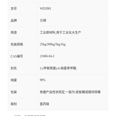
WD2961
货号
品牌
万得
用途
工业原材料,用于工业化大生产
25kg/200kg/5kg/1kg
包装规格
21606-04-2
CAS编号
别名
2-(甲氧羰基)-6-硝基苯甲酸;
99%
纯度
包装
依据产品性状而定,一般为:纸板桶或镀锌铁桶
级别
医药级