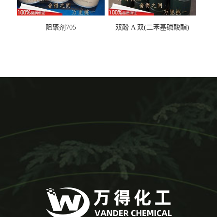
阻聚剂705
双酚 A 双(二苯基磷酸酯)