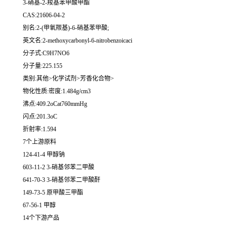
3-硝基-2-羧基苯甲酸甲酯
CAS:21606-04-2
别名:2-(甲氧羰基)-6-硝基苯甲酸;
英文名:2-methoxycarbonyl-6-nitrobenzoicaci
分子式:C9H7NO6
分子量:225.155
类别:其他>化学试剂>芳香化合物>
物化性质:密度:1.484g/cm3
沸点:409.2oCat760mmHg
闪点:201.3oC
折射率:1.594
7个上游原料
124-41-4 甲醇钠
603-11-2 3-硝基邻苯二甲酸
641-70-3 3-硝基邻苯二甲酸酐
149-73-5 原甲酸三甲酯
67-56-1 甲醇
14个下游产品