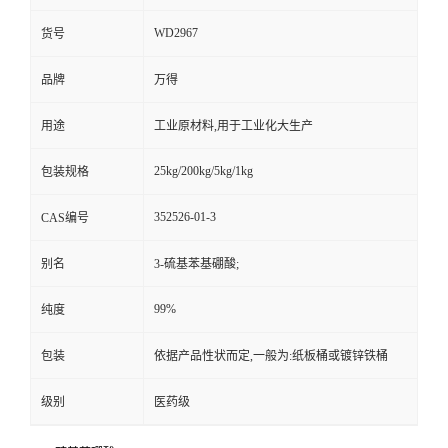
WD2967
货号
品牌
万得
用途
工业原材料,用于工业化大生产
25kg/200kg/5kg/1kg
包装规格
352526-01-3
CAS编号
别名
3-硫基苯基硼酸;
99%
纯度
包装
依据产品性状而定,一般为:纸板桶或镀锌铁桶
级别
医药级