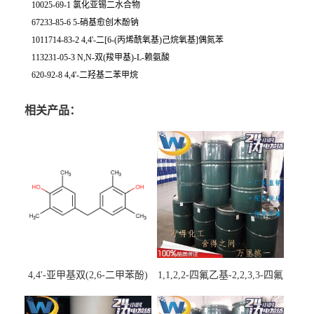
10025-69-1 氯化亚锡二水合物
67233-85-6 5-硝基愈创木酚钠
1011714-83-2 4,4'-二[6-(丙烯酰氧基)己烷氧基]偶氮苯
113231-05-3 N,N-双(羧甲基)-L-赖氨酸
620-92-8 4,4'-二羟基二苯甲烷
相关产品：
4,4'-亚甲基双(2,6-二甲苯酚)
1,1,2,2-四氟乙基-2,2,3,3-四氟
丙基醚