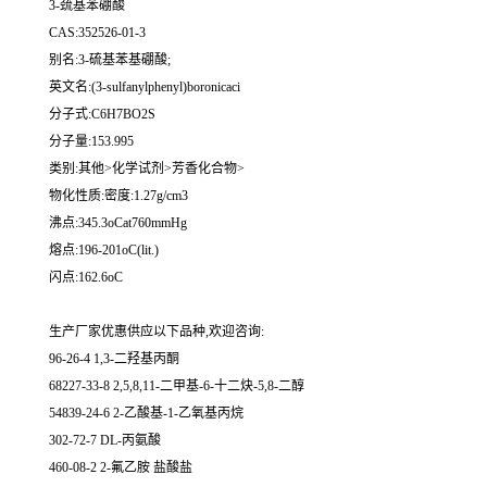
3-巯基苯硼酸
CAS:352526-01-3
别名:3-硫基苯基硼酸;
英文名:(3-sulfanylphenyl)boronicaci
分子式:C6H7BO2S
分子量:153.995
类别:其他>化学试剂>芳香化合物>
物化性质:密度:1.27g/cm3
沸点:345.3oCat760mmHg
熔点:196-201oC(lit.)
闪点:162.6oC
生产厂家优惠供应以下品种,欢迎咨询:
96-26-4 1,3-二羟基丙酮
68227-33-8 2,5,8,11-二甲基-6-十二炔-5,8-二醇
54839-24-6 2-乙酸基-1-乙氧基丙烷
302-72-7 DL-丙氨酸
460-08-2 2-氟乙胺 盐酸盐