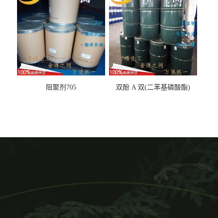
阻聚剂705
双酚 A 双(二苯基磷酸酯)