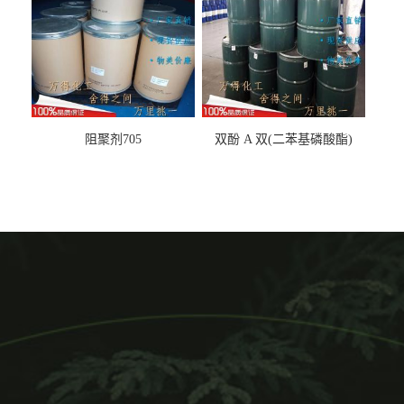
阻聚剂705
双酚 A 双(二苯基磷酸酯)