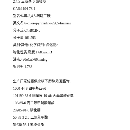
2,4,5-三氨基-6-氯嘧啶
CAS:1194-78-1
别名:6-氯-2,4,5-嘧啶三胺;
英文名:6-chloropyrimidine-2,4,5-triamine
分子式:C4H8ClN5
分子量:161.593
类别:其他>化学试剂>卤化物>
物化性质:密度:1.685g/cm3
沸点:480oCat760mmHg
折射率:1.788
生产厂家优惠供应以下品种,欢迎咨询:
1600-44-8 四甲基亚砜
101199-38-6 吩噻嗪-10-基-丙基磺酸钠盐
108-65-6 丙二醇甲醚醋酸酯
20205-91-8 磷化硼
50-79-3 2,5-二氯苯甲酸
51630-58-1 氰戊菊酯