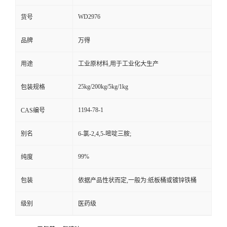
WD2976
货号
品牌
万得
用途
工业原材料,用于工业化大生产
25kg/200kg/5kg/1kg
包装规格
1194-78-1
CAS编号
别名
6-氯-2,4,5-嘧啶三胺;
99%
纯度
包装
依据产品性状而定,一般为:纸板桶或镀锌铁桶
级别
医药级