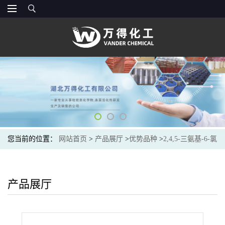
您当前的位置：
网站首页
>
产品展厅
>
优势品种
>
2,4,5-三氨基-6-氯
嘧啶
产品展厅