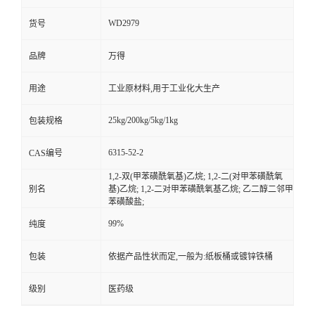
WD2979
货号
品牌
万得
用途
工业原材料,用于工业化大生产
25kg/200kg/5kg/1kg
包装规格
6315-52-2
CAS编号
1,2-双(甲苯磺酰氧基)乙烷; 1,2-二(对甲苯磺酰氧
别名
基)乙烷; 1,2-二对甲苯磺酰氧基乙烷; 乙二醇二邻甲
苯磺酸盐;
99%
纯度
包装
依据产品性状而定,一般为:纸板桶或镀锌铁桶
级别
医药级