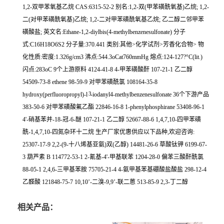
1,2-双甲苯氧基乙烷 CAS:6315-52-2 别名:1,2-双(甲苯磺酰氧基)乙烷; 1,2-
二(对甲苯磺酰氧基)乙烷; 1,2-二对甲苯磺酰氧基乙烷; 乙二醇二邻甲苯
磺酸盐; 英文名:Ethane-1,2-diylbis(4-methylbenzenesulfonate) 分子
式:C16H18O6S2 分子量:370.441 类别:其他>化学试剂>芳香化合物> 物
化性质:密度:1.326g/cm3 沸点:544.3oCat760mmHg 熔点:124-127?°C(lit.)
闪点:283oC 9个上游原料 4124-41-8 4-甲苯磺酸酐 107-21-1 乙二醇
54509-73-8 ethene 98-59-9 对甲苯磺酰氯 108164-35-8
3
hydroxy(perfluoropropyl)-l
-iodanyl4-methylbenzenesulfonate 36个下游产品
383-50-6 对甲苯磺酸氟乙酯 22846-16-8 1-phenylphosphirane 53408-96-1
4'-硝基苯并-18-冠-6-醚 107-21-1 乙二醇 52667-88-6 1,4,7,10-四甲苯磺
酰-1,4,7,10-四氮杂环十二烷 生产厂家优惠供应以下品种,欢迎咨询:
25307-17-9 2,2-(9-十八烯基亚氨)双(乙醇) 14481-26-6 草酸钛钾 6199-67-
3 葫芦素 B 114772-53-1 2-氰基-4'-甲基联苯 1204-28-0 偏苯三酸酐酰氯
88-05-1 2,4,6-三甲基苯胺 75705-21-4 4-氨甲基苯基硼酸盐酸盐 298-12-4
乙醛酸 121848-75-7 10,10’-二溴-9,9’-联二蒽 513-85-9 2,3-丁二醇
相关产品：