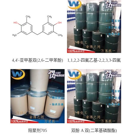
4,4'-亚甲基双(2,6-二甲苯酚)
1,1,2,2-四氟乙基-2,2,3,3-四氟
丙基醚
阻聚剂705
双酚 A 双(二苯基磷酸酯)