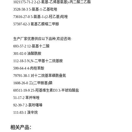
1021175-71-2 2-(2-氰基-乙烯基氨基)-丙二酸二乙酯
3528-58-3 5-氨基-1-乙基吡唑
73616-27-0 5-氨基-1-(2-羟乙基)吡唑
57597-62-3 氰基乙醛缩二甲醇
生产厂家优惠供应以下品种,欢迎咨询:
693-57-2 12-氨基十二酸
301-02-0 油酸酰胺
112-18-5 N,N-二甲基十二烷基胺
599-64-4 4-肉桂苯酚
79791-38-1 对十二烷基苯磺酰叠氮
1608-26-0 三(二甲胺基)膦
69511-19-9 25-羟基维生素D3 3-半琥珀酸盐
51-17-2 苯并咪唑
92-39-7 2-氯吩噻嗪
111-83-1 溴辛烷
相关产品：