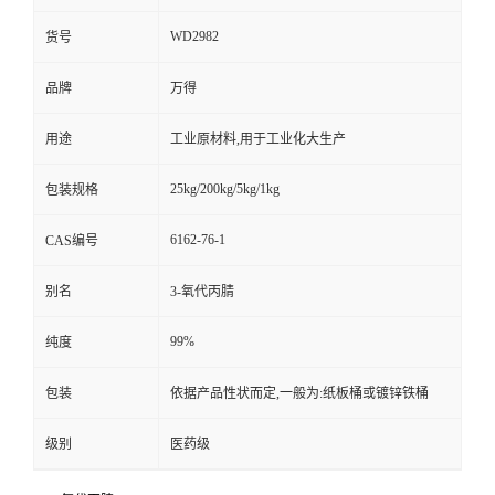
WD2982
货号
品牌
万得
用途
工业原材料,用于工业化大生产
25kg/200kg/5kg/1kg
包装规格
6162-76-1
CAS编号
别名
3-氧代丙腈
99%
纯度
包装
依据产品性状而定,一般为:纸板桶或镀锌铁桶
级别
医药级