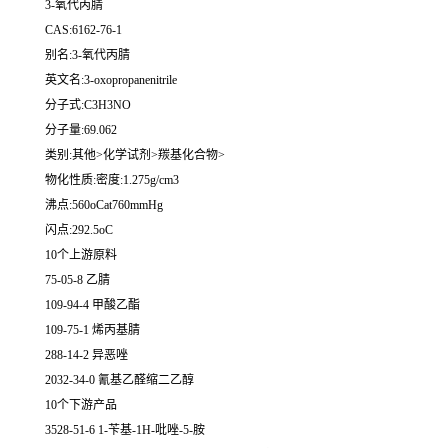
3-氧代丙腈
CAS:6162-76-1
别名:3-氧代丙腈
英文名:3-oxopropanenitrile
分子式:C3H3NO
分子量:69.062
类别:其他>化学试剂>羰基化合物>
物化性质:密度:1.275g/cm3
沸点:560oCat760mmHg
闪点:292.5oC
10个上游原料
75-05-8 乙腈
109-94-4 甲酸乙酯
109-75-1 烯丙基腈
288-14-2 异恶唑
2032-34-0 氰基乙醛缩二乙醇
10个下游产品
3528-51-6 1-苄基-1H-吡唑-5-胺