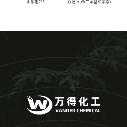
阻聚剂705
双酚 A 双(二苯基磷酸酯)