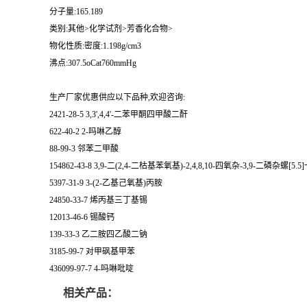
分子量:165.189
类别:其他>化学试剂>芳香化合物>
物化性质:密度:1.198g/cm3
沸点:307.5oCat760mmHg
生产厂家优惠供应以下品种,欢迎咨询:
2421-28-5 3,3',4,4'-二苯甲酮四甲酸二酐
622-40-2 2-吗啉乙醇
88-99-3 邻苯二甲酸
154862-43-8 3,9-二(2,4-二枯基苯氧基)-2,4,8,10-四氧杂-3,9-二磷杂螺[5.
5397-31-9 3-(2-乙基己氧基)丙胺
24850-33-7 烯丙基三丁基锡
12013-46-6 锡酸钙
139-33-3 乙二胺四乙酸二钠
3185-99-7 对甲砜基甲苯
436099-97-7 4-吗啉吡啶
相关产品：