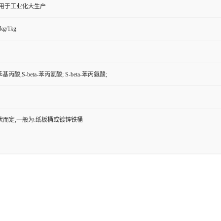
,用于工业化大生产
kg/1kg
苯基丙酸,S-beta-苯丙氨酸; S-beta-苯丙氨酸;
状而定,一般为:纸板桶或镀锌铁桶