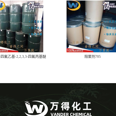
,2-四氟乙基-2,2,3,3-四氟丙基醚
阻聚剂705