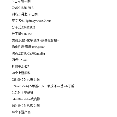
6-己内酯-2-酮
CAS:21856-89-3
别名:6-羟基-2-己酮;
英文名:6-Hydroxyhexan-2-one
分子式:C6H12O2
分子量:116.158
类别:其他>化学试剂>羰基化合物>
物化性质:密度:0.95g/cm3
沸点:227.9oCat760mmHg
闪点:92.2oC
折射率:1.427
20个上游原料
928-90-5 5-己炔-1-醇
5745-75-5 4-(2-甲基-1,3-二氧戊环-2-基)-1-丁醇
917-54-4 甲基锂
542-28-9 delta-戊内酯
109-49-9 5-已烯-2-酮
16个下游产品