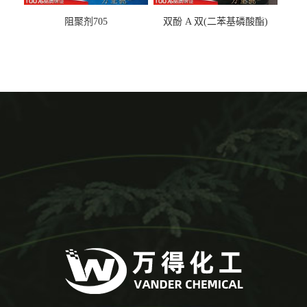
阻聚剂705
双酚 A 双(二苯基磷酸酯)