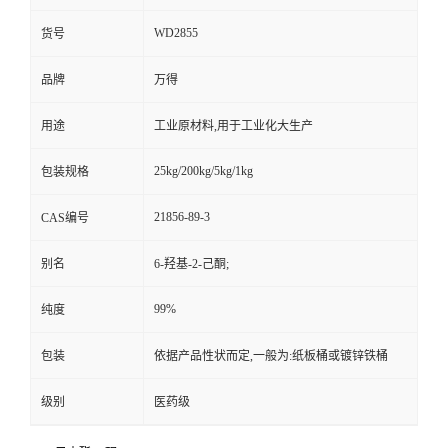
WD2855
货号
品牌
万得
用途
工业原材料,用于工业化大生产
25kg/200kg/5kg/1kg
包装规格
21856-89-3
CAS编号
别名
6-羟基-2-己酮;
99%
纯度
包装
依据产品性状而定,一般为:纸板桶或镀锌铁桶
级别
医药级