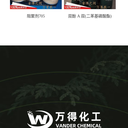
阻聚剂705
双酚 A 双(二苯基磷酸酯)