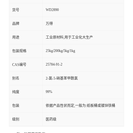
WD2890
货号
品牌
万得
用途
工业原材料,用于工业化大生产
25kg/200kg/5kg/1kg
包装规格
25784-91-2
CAS编号
别名
2-氯-5-硝基苯甲酰氯
99%
纯度
包装
依据产品性状而定,一般为:纸板桶或镀锌铁桶
级别
医药级