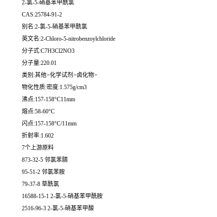
2-氯-5-硝基苯甲酰氯
CAS:25784-91-2
别名:2-氯-5-硝基苯甲酰氯
英文名:2-Chloro-5-nitrobenzoylchloride
分子式:C7H3Cl2NO3
分子量:220.01
类别:其他>化学试剂>卤化物>
物化性质:密度:1.575g/cm3
沸点:157-158°C11mm
熔点:58-60°C
闪点:157-158°C/11mm
折射率:1.602
7个上游原料
873-32-5 邻氯苯腈
95-51-2 邻氯苯胺
79-37-8 草酰氯
16588-15-1 2-氯-5-硝基苯甲酰胺
2516-96-3 2-氯-5-硝基苯甲酸