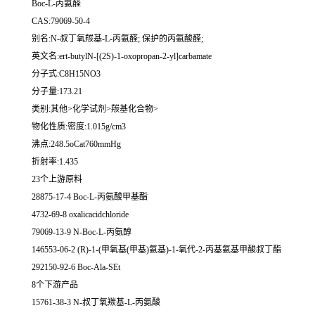
Boc-L-丙氨醛
CAS:79069-50-4
别名:N-叔丁氧羰基-L-丙氨醛; 保护的丙氨酸醛;
英文名:ert-butylN-[(2S)-1-oxopropan-2-yl]carbamate
分子式:C8H15NO3
分子量:173.21
类别:其他>化学试剂>羰基化合物>
物化性质:密度:1.015g/cm3
沸点:248.5oCat760mmHg
折射率:1.435
23个上游原料
28875-17-4 Boc-L-丙氨酸甲基酯
4732-69-8 oxalicacidchloride
79069-13-9 N-Boc-L-丙氨醇
146553-06-2 (R)-1-(甲氧基(甲基)氨基)-1-氧代-2-丙基氨基甲酸叔丁酯
292150-92-6 Boc-Ala-SEt
8个下游产品
15761-38-3 N-叔丁氧羰基-L-丙氨酸