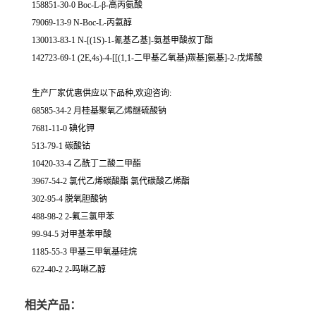
158851-30-0 Boc-L-β-高丙氨酸
79069-13-9 N-Boc-L-丙氨醇
130013-83-1 N-[(1S)-1-氰基乙基]-氨基甲酸叔丁酯
142723-69-1 (2E,4s)-4-[[(1,1-二甲基乙氧基)羰基]氨基]-2-戊烯酸
生产厂家优惠供应以下品种,欢迎咨询:
68585-34-2 月桂基聚氧乙烯醚硫酸钠
7681-11-0 碘化钾
513-79-1 碳酸钴
10420-33-4 乙酰丁二酸二甲酯
3967-54-2 氯代乙烯碳酸酯 氯代碳酸乙烯酯
302-95-4 脱氧胆酸钠
488-98-2 2-氟三氯甲苯
99-94-5 对甲基苯甲酸
1185-55-3 甲基三甲氧基硅烷
622-40-2 2-吗啉乙醇
相关产品：