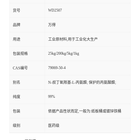
WD2507
货号
品牌
万得
用途
工业原材料,用于工业化大生产
25kg/200kg/5kg/1kg
包装规格
79069-50-4
CAS编号
别名
N-叔丁氧羰基-L-丙氨醛; 保护的丙氨酸醛;
99%
纯度
包装
依据产品性状而定,一般为:纸板桶或镀锌铁桶
级别
医药级