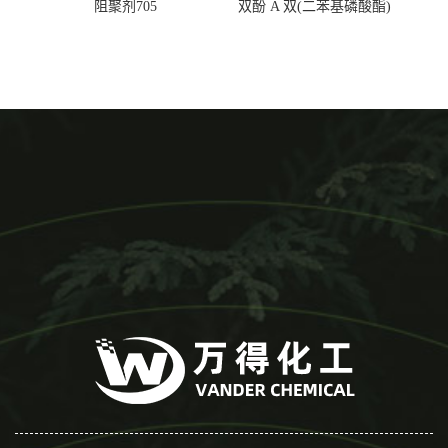
阻聚剂705
双酚 A 双(二苯基磷酸酯)