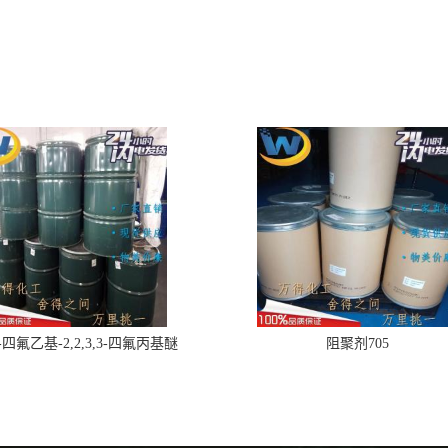
,2-四氟乙基-2,2,3,3-四氟丙基醚
阻聚剂705