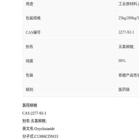
用途
工业原材料
25kg/200kg/5
包装规格
2277-92-1
CAS编号
别名
五氯柳胺;
99%
纯度
包装
依据产品性
级别
医药级
氯羟柳胺
CAS:2277-92-1
别名:五氯柳胺;
英文名:Oxyclozanide
分子式:C13H6Cl5NO3