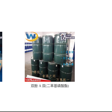
双酚 A 双(二苯基磷酸酯)