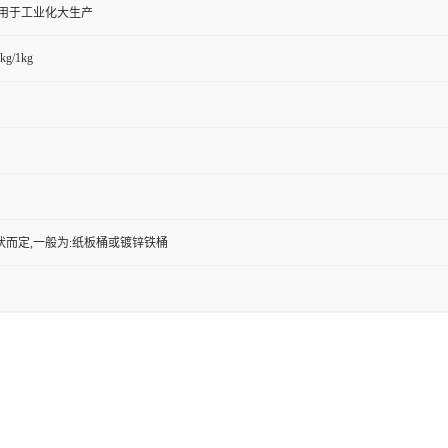
,用于工业化大生产
kg/1kg
状而定,一般为:纸板桶或镀锌铁桶