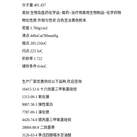
分子量:401.457
类别:生物及医药化学品>兽药>治疗用兽用生物制品>化学药物
物化性质:外观与性状:白色至淡黄色粉末
密度:1.784g/cm3
沸点:446oCat760mmHg
熔点:205-210oC
闪点:223.5oC
折射率:1.722
储存条件:0-6oC
生产厂家优惠供应以下品种,欢迎咨询:
16415-12-6 十六烷基三甲氧基硅烷
1313-99-1 氧化镍
9007-58-3 弹性蛋白
7787-69-1 溴化铯
4420-74-0 巯丙基三甲氧基硅烷
28804-88-8 二烷基萘
3126-63-4 季戊四醇缩水甘油醚