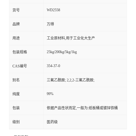
WD2558
货号
品牌
万得
用途
工业原材料,用于工业化大生产
25kg/200kg/5kg/1kg
包装规格
354-37-0
CAS编号
别名
三氟乙酰胺; 2,2,2-三氟乙酰胺;
99%
纯度
包装
依据产品性状而定,一般为:纸板桶或镀锌铁桶
级别
医药级