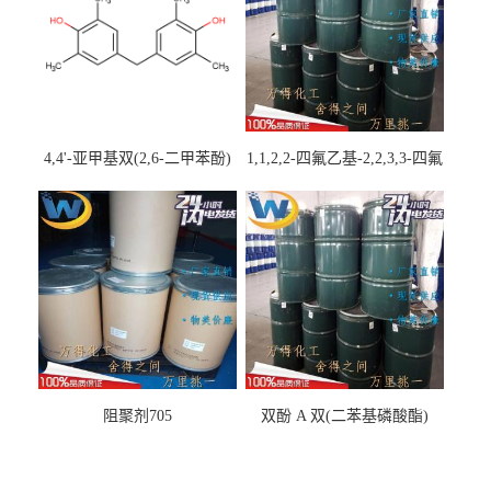
4,4'-亚甲基双(2,6-二甲苯酚)
1,1,2,2-四氟乙基-2,2,3,3-四氟
丙基醚
阻聚剂705
双酚 A 双(二苯基磷酸酯)