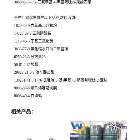
306960-67-8 2-三氟甲基-4-甲基嘧啶-5-羧酸乙酯
生产厂家优惠供应以下品种,欢迎咨询:
1829-40-9 六苯基二硅氧烷
14728-39-3 三聚磷酸铵
1118-46-3 丁基三氯化锡
3033-77-0 氯化缩水甘油三甲基铵
6250-23-3 分散黄23
50-01-1 盐酸胍
29823-21-0 8-溴辛酸乙酯
138261-41-3 1-((6-氯吡啶-3-基)甲基)-3-硝基咪唑烷-2-亚胺
9003-39-8 聚乙烯吡咯烷酮
8006-40-4 白蜂蜡
相关产品：