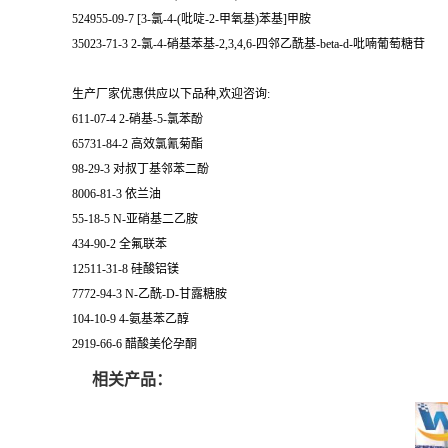
524955-09-7 [3-氯-4-(吡啶-2-甲氧基)苯基]甲胺
35023-71-3 2-氯-4-硝基苯基-2,3,4,6-四邻乙酰基-beta-d-吡喃葡萄糖苷
生产厂家优惠供应以下品种,欢迎咨询:
611-07-4 2-硝基-5-氯苯酚
65731-84-2 高效氯氰菊酯
98-29-3 对叔丁基邻苯二酚
8006-81-3 依兰油
55-18-5 N-亚硝基二乙胺
434-90-2 全氟联苯
12511-31-8 硅酸铝镁
7772-94-3 N-乙酰-D-甘露糖胺
104-10-9 4-氨基苯乙醇
2919-66-6 醋酸美伦孕酮
相关产品：