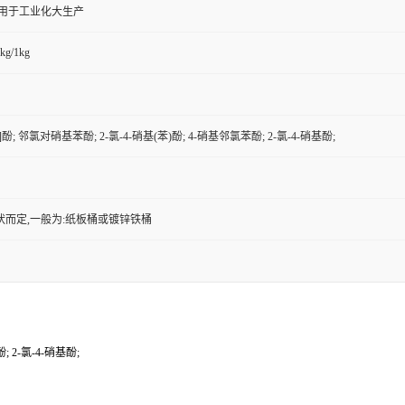
,用于工业化大生产
kg/1kg
苯]酚; 邻氯对硝基苯酚; 2-氯-4-硝基(苯)酚; 4-硝基邻氯苯酚; 2-氯-4-硝基酚;
状而定,一般为:纸板桶或镀锌铁桶
; 2-氯-4-硝基酚;