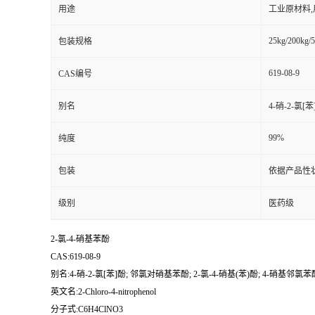
用途
工业原材料
25kg/200kg/5
包装规格
619-08-9
CAS编号
别名
4-硝-2-氯[
99%
纯度
包装
依据产品性
级别
医药级
2-氯-4-硝基苯酚
CAS:619-08-9
别名:4-硝-2-氯[苯]酚; 邻氯对硝基苯酚; 2-氯-4-硝基(苯)酚; 4-硝基邻氯苯酚
英文名:2-Chloro-4-nitrophenol
分子式:C6H4ClNO3