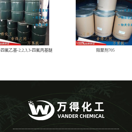
,2-四氟乙基-2,2,3,3-四氟丙基醚
阻聚剂705