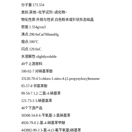
分子量:173.554
类别:其他>化学试剂>卤化物>
物化性质:外观与性状:白色粉末或针状形态结晶
密度:1.554g/cm3
沸点:290.6oCat760mmHg
熔点:106°C
闪点:129.6oC
水溶解性:slightlysoluble
49个上游原料
100-02-7 对硝基苯酚
33126-70-4 3-chloro-1-nitro-4-(2-propynyloxy)benzene
95-57-8 邻氯苯酚
99-54-7 1,2-二氯-4-硝基苯
121-73-3 3-硝基氯苯
46个下游产品
50508-54-8 4-苄氧基-3-氯硝基苯
4920-79-0 2-氯-4-硝基苯甲醚
443882-99-3 3-氯-4-(3-氟苄氧基)硝基苯