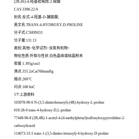
(2R,4S)-4-羟基吡咯烷-2-羧酸
CAS:3398-22-9
别名:反式-4-羟基-D-脯氨酸;
英文名:TRANS-4-HYDROXY-D-PROLINE
分子式:C5H9NO3
分子量:131.13
类别:其他>化学试剂>含氮有机物>
物化性质:外观与性状:白色晶体或结晶粉末
密度:1.395g/cm3
沸点:355.2oCat760mmHg
熔点:260°C
闪点:168.6oC
5个上游原料
103078-90-6 N-(3,5-dinitrobenzoyl)-(4R)-hydroxy-L-proline
618-28-0 trans-4-hydroxy-D,L-proline
77449-96-8 (2R,4R)-1-acetyl-4-(4-methylphenyl)sulfonyloxypyrrolidine-2-
carboxylicacid
114673-33-5 trans-1-(3,5-dinitro-benzoyl)-4-hydroxy-D-proline