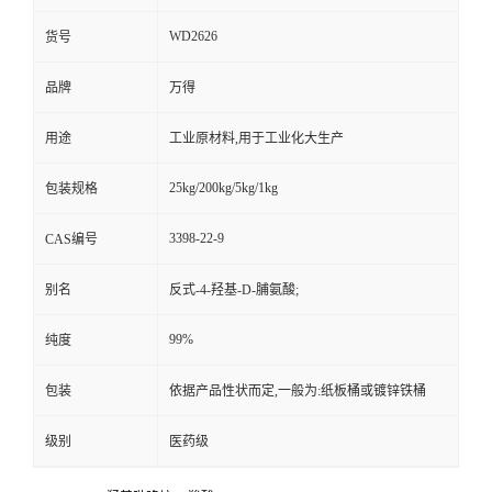
WD2626
货号
品牌
万得
用途
工业原材料,用于工业化大生产
25kg/200kg/5kg/1kg
包装规格
3398-22-9
CAS编号
别名
反式-4-羟基-D-脯氨酸;
99%
纯度
包装
依据产品性状而定,一般为:纸板桶或镀锌铁桶
级别
医药级