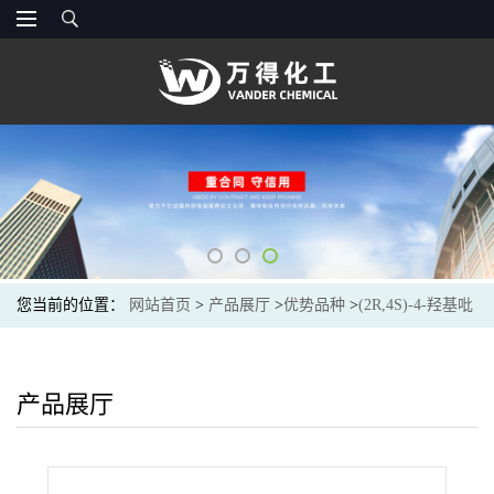
您当前的位置：
网站首页
>
产品展厅
>
优势品种
>
(2R,4S)-4-羟基吡
咯烷-2-羧酸
产品展厅