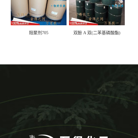
阻聚剂705
双酚 A 双(二苯基磷酸酯)