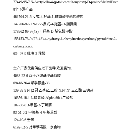
77449-95-7 N-Acetyl-allo-4-(p-toluenesulfonyloxy)-D-prolineMethylEster
8个下游产品
481704-21-6 反式-4-羟基-L-脯氨酸甲酯盐酸盐
147266-92-0 N-Boc-反式-4-羟基-D-脯氨酸
178962-09-9 (4S)-4-羟基-D-脯氨酸甲酯
155153-78-9 (2R,4S)-4-hydroxy-1-phenylmethoxycarbonylpyrrolidine-2-
carboxylicacid
634-97-9 吡咯-2-羧酸
生产厂家优惠供应以下品种,欢迎咨询:
4088-22-6 双十八烷基甲基叔胺
69418-26-4 聚季铵盐-33
139-89-9 N-(2-羟乙基)乙二胺-N,N′,N′-三乙酸 三钠盐
16856-18-1 L-精氨酸-Alpha-酮戊二酸盐
107-86-8 3-甲基-2-丁烯醛
93-51-6 2-甲氧基-4-甲基苯酚
124-19-6 壬醛
6192-52-5 对甲苯磺酸一水合物