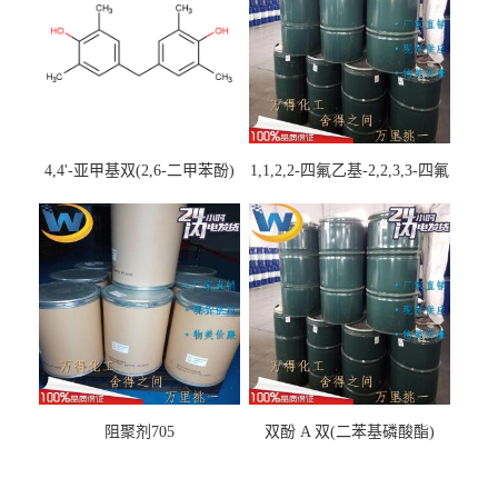
4,4'-亚甲基双(2,6-二甲苯酚)
1,1,2,2-四氟乙基-2,2,3,3-四氟
丙基醚
阻聚剂705
双酚 A 双(二苯基磷酸酯)