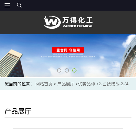
您当前的位置：
网站首页
>
产品展厅
>
优势品种
>
2-乙酰胺基-2-(4-
辛基苯乙基)丙烷-1,3-二基二乙酸酯
产品展厅