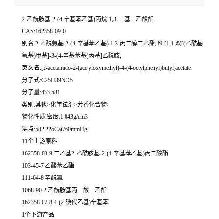
2-乙酰胺基-2-(4-辛基苯乙基)丙烷-1,3-二基二乙酸酯
CAS:162358-09-0
别名:2-乙酰氨基-2-(4-辛基苯乙基)-1,3-丙二醇二乙酯; N-[1,1-双[(乙酰基
氧基)甲基]-3-(4-辛基苯基)丙基]乙酰胺;
英文名:[2-acetamido-2-(acetyloxymethyl)-4-(4-octylphenyl)butyl]acetate
分子式:C25H39NO5
分子量:433.581
类别:其他>化学试剂>芳香化合物>
物化性质:密度:1.043g/cm3
沸点:582.22oCat760mmHg
11个上游原料
162358-08-9 二乙基2-乙酰胺基-2-(4-辛基苯乙基)丙二酸酯
103-45-7 乙酸苯乙酯
111-64-8 辛酰氯
1068-90-2 乙酰胺基丙二酸二乙酯
162358-07-8 4-(2-碘代乙基)辛基苯
1个下游产品