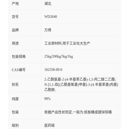
产地
湖北
WD2640
货号
品牌
万得
用途
工业原材料,用于工业化大生产
25kg/200kg/5kg/1kg
包装规格
162358-09-0
CAS编号
2-乙酰氨基-2-(4-辛基苯乙基)-1,3-丙二醇二乙酯;
别名
N-[1,1-双[(乙酰基氧基)甲基]-3-(4-辛基苯基)丙基]
乙酰胺;
99%
纯度
包装
依据产品性状而定,一般为:纸板桶或镀锌铁桶
级别
医药级