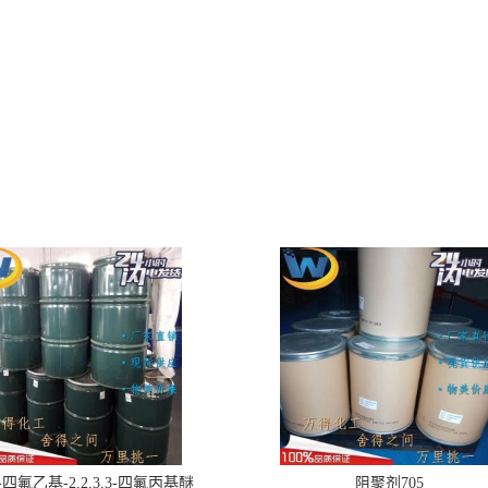
,2-四氟乙基-2,2,3,3-四氟丙基醚
阻聚剂705