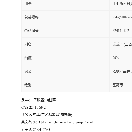
用途
工业原材料
25kg/200kg/5
包装规格
22411-59-2
CAS编号
别名
反式-4-(二
99%
纯度
包装
依据产品性
级别
医药级
反-4-(二乙胺基)肉桂醛
CAS:22411-59-2
别名:反式-4-(二乙基氨基)肉桂醛;
英文名:(E)-3-[4-(diethylamino)phenyl]prop-2-enal
分子式:C13H17NO