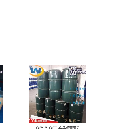
双酚 A 双(二苯基磷酸酯)