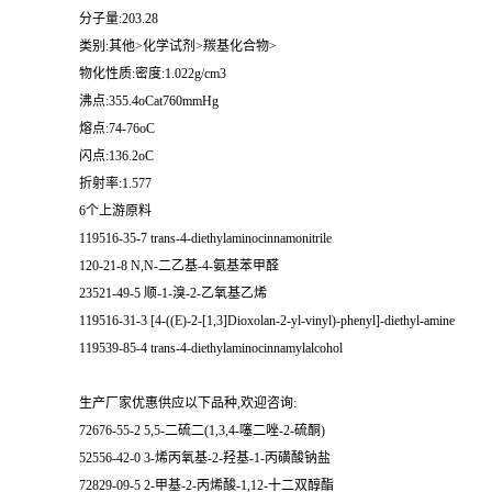
分子量:203.28
类别:其他>化学试剂>羰基化合物>
物化性质:密度:1.022g/cm3
沸点:355.4oCat760mmHg
熔点:74-76oC
闪点:136.2oC
折射率:1.577
6个上游原料
119516-35-7 trans-4-diethylaminocinnamonitrile
120-21-8 N,N-二乙基-4-氨基苯甲醛
23521-49-5 顺-1-溴-2-乙氧基乙烯
119516-31-3 [4-((E)-2-[1,3]Dioxolan-2-yl-vinyl)-phenyl]-diethyl-amine
119539-85-4 trans-4-diethylaminocinnamylalcohol
生产厂家优惠供应以下品种,欢迎咨询:
72676-55-2 5,5-二硫二(1,3,4-噻二唑-2-硫酮)
52556-42-0 3-烯丙氧基-2-羟基-1-丙磺酸钠盐
72829-09-5 2-甲基-2-丙烯酸-1,12-十二双醇酯