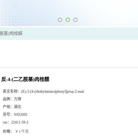
乙胺基)肉桂醛
反-4-(二乙胺基)肉桂醛
英文名称：
(E)-3-[4-(diethylamino)phenyl]prop-2-enal
品牌：
万得
产地：
湖北
货号：
WD2692
cas：
22411-59-2
价格：
￥1/千克