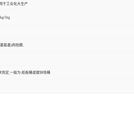
,用于工业化大生产
kg/1kg
乙基氨基)肉桂醛;
状而定,一般为:纸板桶或镀锌铁桶