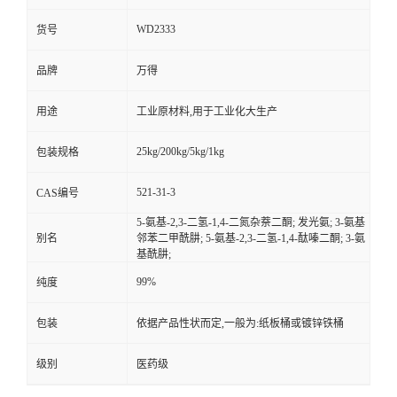
WD2333
货号
品牌
万得
用途
工业原材料,用于工业化大生产
25kg/200kg/5kg/1kg
包装规格
521-31-3
CAS编号
5-氨基-2,3-二氢-1,4-二氮杂萘二酮; 发光氨; 3-氨基
别名
邻苯二甲酰肼; 5-氨基-2,3-二氢-1,4-酞嗪二酮; 3-氨
基酰肼;
99%
纯度
包装
依据产品性状而定,一般为:纸板桶或镀锌铁桶
级别
医药级