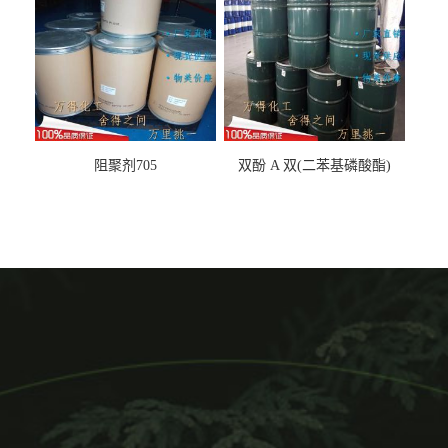
阻聚剂705
双酚 A 双(二苯基磷酸酯)