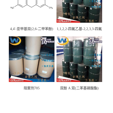
4,4'-亚甲基双(2,6-二甲苯酚)
1,1,2,2-四氟乙基-2,2,3,3-四氟
丙基醚
阻聚剂705
双酚 A 双(二苯基磷酸酯)