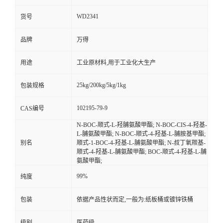
WD2341
货号
品牌
万得
用途
工业原材料,用于工业化大生产
25kg/200kg/5kg/1kg
包装规格
102195-79-9
CAS编号
N-BOC-顺式-L-羟脯氨酸甲酯; N-BOC-CIS-4-羟基-
L-脯氨酸甲酯; N-BOC-顺式-4-羟基-L-脯胺基甲酯;
别名
顺式-1-BOC-4-羟基-L-脯氨酸甲酯; N-叔丁氧羰基-
顺式-4-羟基-L-脯氨酸甲酯; BOC-顺式-4-羟基-L-脯
氨酸甲酯;
99%
纯度
包装
依据产品性状而定,一般为:纸板桶或镀锌铁桶
级别
医药级