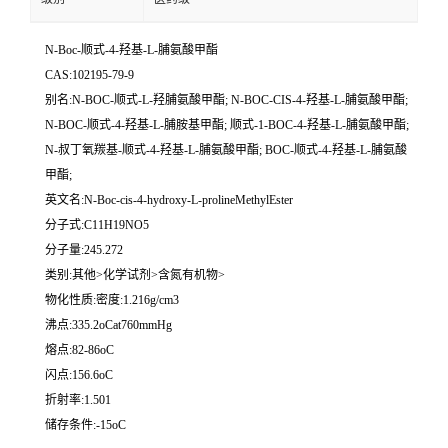
N-Boc-顺式-4-羟基-L-脯氨酸甲酯
CAS:102195-79-9
别名:N-BOC-顺式-L-羟脯氨酸甲酯; N-BOC-CIS-4-羟基-L-脯氨酸甲酯;
N-BOC-顺式-4-羟基-L-脯胺基甲酯; 顺式-1-BOC-4-羟基-L-脯氨酸甲酯;
N-叔丁氧羰基-顺式-4-羟基-L-脯氨酸甲酯; BOC-顺式-4-羟基-L-脯氨酸
甲酯;
英文名:N-Boc-cis-4-hydroxy-L-prolineMethylEster
分子式:C11H19NO5
分子量:245.272
类别:其他>化学试剂>含氮有机物>
物化性质:密度:1.216g/cm3
沸点:335.2oCat760mmHg
熔点:82-86oC
闪点:156.6oC
折射率:1.501
储存条件:-15oC