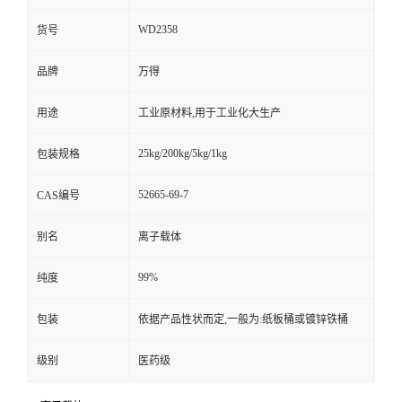
WD2358
货号
品牌
万得
用途
工业原材料,用于工业化大生产
25kg/200kg/5kg/1kg
包装规格
52665-69-7
CAS编号
别名
离子载体
99%
纯度
包装
依据产品性状而定,一般为:纸板桶或镀锌铁桶
级别
医药级