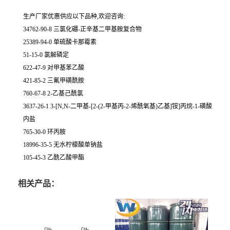
生产厂家优惠供应以下品种,欢迎咨询:
34762-90-8 三氯化硼-正辛基二甲基胺复合物
25389-94-0 单硫酸卡那霉素
51-15-0 氯解磷定
622-47-9 对甲基苯乙酸
421-85-2 三氟甲磺酰胺
760-67-8 2-乙基己酰氯
3637-26-1 3-[N,N-二甲基-[2-(2-甲基丙-2-烯酰氧基)乙基]铵]丙烷-1-磺酸
内盐
765-30-0 环丙胺
18996-35-5 无水柠檬酸单钠盐
105-45-3 乙酰乙酸甲酯
相关产品：