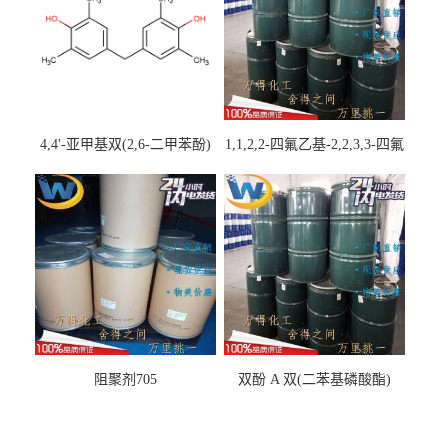
4,4'-亚甲基双(2,6-二甲苯酚)
1,1,2,2-四氟乙基-2,2,3,3-四氟
丙基醚
阻聚剂705
双酚 A 双(二苯基磷酸酯)