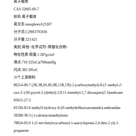
离子载体
CAS:52665-69-7
别名:离子载体
英文名:ionophoreA23187
分子式:C29H37N3O6
分子量:523.621
类别:其他>化学试剂>羰基化合物>
物化性质:密度:1.287g/cm3
沸点:710.325oCat760mmHg
闪点:383.391oC
35个上游原料
86214-09-7 (2R,3R,6S,8S,9R,11R,1'R)-2-(carboxymethyl)-8-(1'-methyl-2'-
oxo-2'-(1H-pyrrol-2-yl)ethyl)-3,9,11-trimethyl-1,7-dioxaspiro(5.5)undecane
95015-27-3
81550-83-6 methyl3-hydroxy-6-(N-methyltrifluoroacetamido)-anthranilate
58288-38-3 (-)-calcimycinmethylester
78024-03-0 1-(1-tert-butyloxycarbonyl-1-azacyclopenta-2,4-dien-2-yl)-1-
propanone