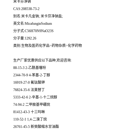
米卡芬净钠
CAS:208538-73-2
别名:米卡凡金钠; 米卡芬净钠盐;
英文名:MicafunginSodium
分子式:C56H70N9NaO23S
分子量:1292.26
类别:生物及医药化学品>药物杂质>化学药物
生产厂家优惠供应以下品种,欢迎咨询:
88-15-3 2-乙酰基噻吩
2344-70-9 4-苯基-2-丁醇
16919-27-0 氟钛酸钾
76824-35-6 法莫替丁
5333-42-6 2-辛基-1-十二烷醇
74-94-2 二甲胺基甲硼烷
81412-43-3 十三吗啉
110-52-1 1,4-二溴丁烷
26761-45-5 新癸酸缩水甘油酯