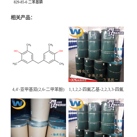
829-85-6 二苯基膦
相关产品：
4,4'-亚甲基双(2,6-二甲苯酚)
1,1,2,2-四氟乙基-2,2,3,3-四氟
丙基醚