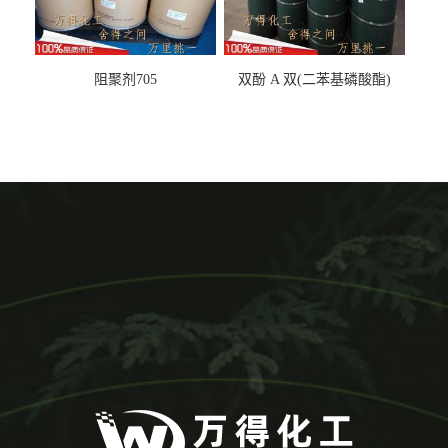
阻聚剂705
双酚 A 双(二苯基磷酸酯)