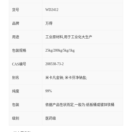
WD2412
货号
品牌
万得
用途
工业原材料,用于工业化大生产
25kg/200kg/5kg/1kg
包装规格
208538-73-2
CAS编号
别名
米卡凡金钠; 米卡芬净钠盐;
99%
纯度
包装
依据产品性状而定,一般为:纸板桶或镀锌铁桶
级别
医药级