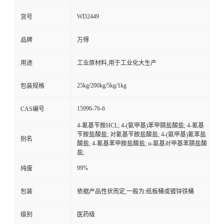
WD2449
货号
品牌
万得
用途
工业原材料,用于工业化大生产
25kg/200kg/5kg/1kg
包装规格
15996-76-6
CAS编号
4-氰基苄胺HCL; 4-(氨甲基)苯甲腈盐酸盐; 4-氰基
苄胺盐酸盐; 对氰基苄胺盐酸盐; 4-(氨甲基)氰苯盐
别名
酸盐; 4-氰基苯甲胺盐酸盐; α-氨基对甲基苯腈盐酸
盐;
99%
纯度
包装
依据产品性状而定,一般为:纸板桶或镀锌铁桶
级别
医药级