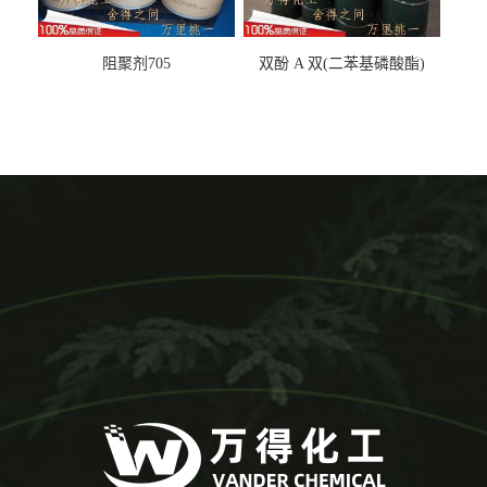
阻聚剂705
双酚 A 双(二苯基磷酸酯)