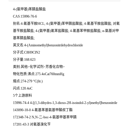
4-(氨甲基)苯腈盐酸盐
CAS:15996-76-6
别名:4-氰基苄胺HCL; 4-(氨甲基)苯甲腈盐酸盐; 4-氰基苄胺盐酸盐; 对氰
基苄胺盐酸盐; 4-(氨甲基)氰苯盐酸盐; 4-氰基苯甲胺盐酸盐; α-氨基对甲
基苯腈盐酸盐;
英文名:4-(Aminomethyl)benzonitrilehydrochloride
分子式:C8H9ClN2
分子量:168.623
类别:其他>化学试剂>芳香化合物>
物化性质:沸点:275.4oCat760mmHg
熔点:274-279 °C(lit.)
闪点:120.4oC
5个上游原料
15996-74-4 4-[(1,3-dihydro-1,3-dioxo-2H-isoindol-2-yl)methyl]benzonitrile
143090-18-0 4-氰基苯基氨基甲酸叔丁酯
172348-74-2 N,N-二-boc-4-氨基甲基苯甲腈
17201-43-3 对氰基溴化苄