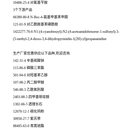
10406-25-4 对氰基苄胺
3个下游产品
66389-80-8 N-Boc-4-氨基甲基苯甲腈
121-61-9 对乙酰胺基苯磺酰胺
1422277-76-6 N1-(4-cyanobenzyl)-N2-(4-acetoamidobenzene-1-sulfonyl)-3-
(5-methyl-2,4-dioxo-3,4-dihydropyrimidin-1(2H)-yl)propanamidine
生产厂家优惠供应以下品种,欢迎咨询:
142-31-4 辛基硫酸钠
115-86-6 磷酸三苯酯
501-94-0 对羟基苯乙醇
107-98-2 丙二醇甲醚
546-88-3 乙酰氧肟酸
2403-88-5 四甲基哌啶醇
1302-66-5 透锂长石
12070-12-1 碳化钨粉
30950-27-7 紫苏葶
88495-63-0 青蒿琥酯