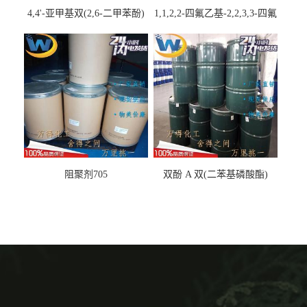
4,4'-亚甲基双(2,6-二甲苯酚)
1,1,2,2-四氟乙基-2,2,3,3-四氟
丙基醚
阻聚剂705
双酚 A 双(二苯基磷酸酯)