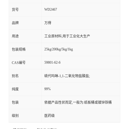
WD2467
货号
品牌
万得
用途
工业原材料,用于工业化大生产
25kg/200kg/5kg/1kg
包装规格
59801-62-6
CAS编号
别名
硫代吗啉-1,1-二氧化物盐酸盐;
99%
纯度
包装
依据产品性状而定,一般为:纸板桶或镀锌铁桶
级别
医药级