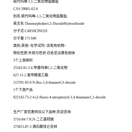
硫代吗啉 1,1-二氧化物盐酸盐
CAS:59801-62-6
别名:硫代吗啉-1,1-二氧化物盐酸盐;
英文名:Thiomorpholine1,1-DioxideHydrochloride
分子式:C4H10ClNO2S
分子量:171.646
类别:其他>化学试剂>含氮有机物>
物化性质:外观与性状:白色至淡黄色固体
3个上游原料
25343-91-3 4-甲基吗啉1,1-二氧化物
627-11-2 氯甲酸氯乙酯
215791-95-0 N-Boc-1,4-thiazineS,S-dioxide
1个下游产品
922142-73-2 4-(2-fluoro-4-nitrophenyl)-1,4-thiazinane1,1-dioxide
生产厂家优惠供应以下品种,欢迎咨询:
3710-84-7 N,N-二乙基羟胺
375815-87-5 酒石酸伐仑克林