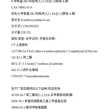
9-甲氧基-6H-吲哚并[3,2,1-De][1,5]萘啶-6-酮
CAS:74991-91-6
别名:9-甲氧基-6H-吲哚并[3,2,1-De][1,5]萘啶-6-酮
英文名:8-methoxycanthin-6-one
分子式:C15H10N2O2
分子量:250.252
类别:其他>化学试剂>芳香化合物>
5个上游原料
1217296-52-0 8-(2-chloro-4-methoxyphenyl)-1,5-naphthyrid-2(1H)-one
141-82-2 丙二酸
6872-37-3 1-formyl-7-methoxy-β-carboline
442-51-3 肉叶云香碱
17019-07-7 benzylideneharmine
生产厂家优惠供应以下品种,欢迎咨询:
41556-26-7 癸二酸双(1,2,2,6,6-五甲基哌啶醇)酯
5039-78-1 甲基丙烯酰氧乙基三甲基氯化铵
30944-92-4 聚邻甲酚氰酸酯