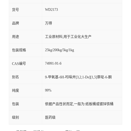
WD2173
货号
品牌
万得
用途
工业原材料,用于工业化大生产
25kg/200kg/5kg/1kg
包装规格
74991-91-6
CAS编号
别名
9-甲氧基-6H-吲哚并[3,2,1-De][1,5]萘啶-6-酮
99%
纯度
包装
依据产品性状而定,一般为:纸板桶或镀锌铁桶
级别
医药级