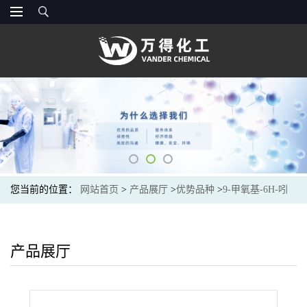
您当前的位置：
网站首页
>
产品展厅
>
优势品种
>
9-甲氧基-6H-吲
哚并[3,2,1-De][1,5]萘啶-6-酮
产品展厅