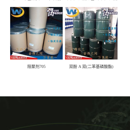
丙基醚
阻聚剂705
双酚 A 双(二苯基磷酸酯)