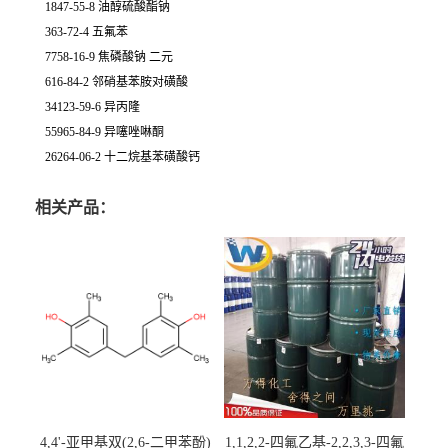
1847-55-8 油醇硫酸酯钠
363-72-4 五氟苯
7758-16-9 焦磷酸钠 二元
616-84-2 邻硝基苯胺对磺酸
34123-59-6 异丙隆
55965-84-9 异噻唑啉酮
26264-06-2 十二烷基苯磺酸钙
相关产品：
4,4'-亚甲基双(2,6-二甲苯酚)
1,1,2,2-四氟乙基-2,2,3,3-四氟