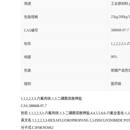
用途
工业原材料
25kg/200kg/5
包装规格
588668-97-7
CAS编号
别名
1,1,2,2,3
99%
纯度
包装
依据产品性
级别
医药级
1,1,2,2,3,3-六氟丙烷-1,3-二磺酰亚胺钾盐
CAS:588668-97-7
别名:1,1,2,2,3,3-六氟丙烷-1,3-二磺酰亚胺钾盐;4,4,5,5,6,6-六氟全氢化-1,
英文名:1,1,2,2,3,3-HEXAFLUOROPROPANE-1,3-DISULFONIMIDE PO
分子式:C3F6KNO4S2