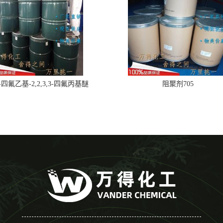
,2-四氟乙基-2,2,3,3-四氟丙基醚
阻聚剂705