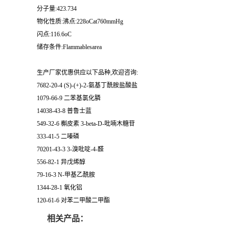
分子量:423.734
物化性质:沸点:228oCat760mmHg
闪点:116.6oC
储存条件:Flammablesarea
生产厂家优惠供应以下品种,欢迎咨询:
7682-20-4 (S)-(+)-2-氨基丁酰胺盐酸盐
1079-66-9 二苯基氯化膦
14038-43-8 普鲁士蓝
549-32-6 槲皮素 3-beta-D-吡喃木糖苷
333-41-5 二嗪磷
70201-43-3 3-溴吡啶-4-醛
556-82-1 异戊烯醇
79-16-3 N-甲基乙酰胺
1344-28-1 氧化铝
120-61-6 对苯二甲酸二甲酯
相关产品：