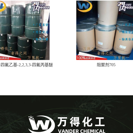
,2-四氟乙基-2,2,3,3-四氟丙基醚
阻聚剂705