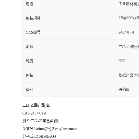
用途
工业原材料
25kg/200kg/5
包装规格
2457-01-4
CAS编号
别名
二(2-乙酸己
99%
纯度
包装
依据产品性
级别
医药级
二(2-乙酸己酯)钡
CAS:2457-01-4
别名:二(2-乙酸己酯)钡
英文名:barium(2+),2-ethylhexanoate
分子式:C16H30BaO4