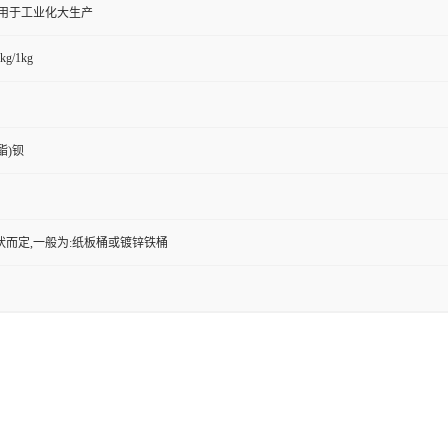
,用于工业化大生产
kg/1kg
酯)钡
状而定,一般为:纸板桶或镀锌铁桶