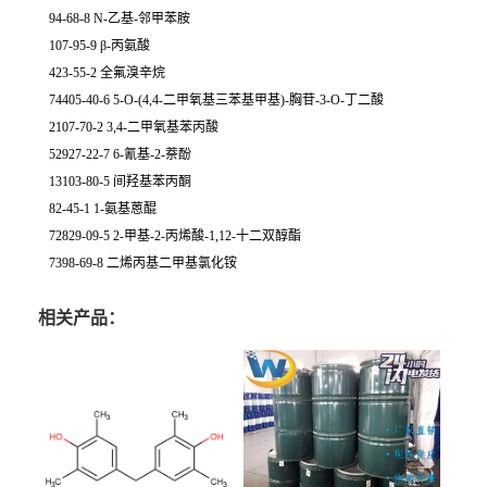
94-68-8 N-乙基-邻甲苯胺
107-95-9 β-丙氨酸
423-55-2 全氟溴辛烷
74405-40-6 5-O-(4,4-二甲氧基三苯基甲基)-胸苷-3-O-丁二酸
2107-70-2 3,4-二甲氧基苯丙酸
52927-22-7 6-氰基-2-萘酚
13103-80-5 间羟基苯丙酮
82-45-1 1-氨基蒽醌
72829-09-5 2-甲基-2-丙烯酸-1,12-十二双醇酯
7398-69-8 二烯丙基二甲基氯化铵
相关产品：