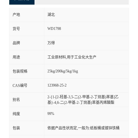
产地
湖北
WD1798
货号
品牌
万得
用途
工业原材料,用于工业化大生产
25kg/200kg/5kg/1kg
包装规格
123968-25-2
CAS编号
2-{1-[2-羟基-3,5-二(2-甲基-2-丁烷基)苯基]乙
别名
基}-4,6-二(2-甲基-2-丁烷基)苯基丙烯酸酯
99%
纯度
包装
依据产品性状而定,一般为:纸板桶或镀锌铁桶