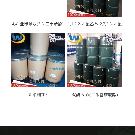
4,4'-亚甲基双(2,6-二甲苯酚)
1,1,2,2-四氟乙基-2,2,3,3-四氟
丙基醚
阻聚剂705
双酚 A 双(二苯基磷酸酯)