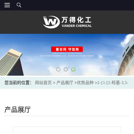
您当前的位置：
网站首页
>
产品展厅
>
优势品种
>
2-{1-[2-羟基-3,5-
二(2-甲基-2-丁烷基)苯基]乙基}-4,6-二(2-甲基-2-丁烷基)苯基丙烯酸
酯
产品展厅