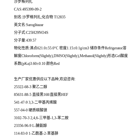
沙罗格列扎
CAS:495399-09-2
别名:沙罗格列扎;化合物 T12835
英文名:Saroglitazar
分子式:C25H29NO4S
分子量:439.57
物化性质:沸点621.0±55.0°C 密度1.15±0.1g/cm3 储存条件Refrigerator溶
解度Chloroform(Slightly),DMSO(Slightly),Methanol(Slightly)形态Gel酸度
系数(pKa)3.60±0.10 颜色Red
生产厂家优惠供应以下品种,欢迎咨询:
25322-68-3 聚乙二醇
85631-88-5 直接黑168/直接黑HEF
541-47-9 3,3-二甲基丙烯酸
557-04-0 硬质碳酸镁
3102-70-3 2,4,6-三甲基-1,3-苯二胺
23356-96-9 L-脯氨醇
114-83-0 1-乙酰基-2-苯基肼