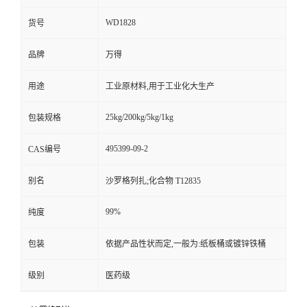
WD1828
货号
品牌
万得
用途
工业原材料,用于工业化大生产
25kg/200kg/5kg/1kg
包装规格
495399-09-2
CAS编号
别名
沙罗格列扎;化合物 T12835
99%
纯度
包装
依据产品性状而定,一般为:纸板桶或镀锌铁桶
级别
医药级