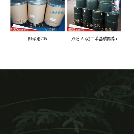
阻聚剂705
双酚 A 双(二苯基磷酸酯)