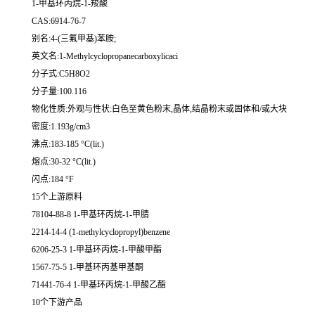
1-甲基环丙烷-1-羧酸
CAS:6914-76-7
别名:4-(三氟甲基)苯胺;
英文名:1-Methylcyclopropanecarboxylicaci
分子式:C5H8O2
分子量:100.116
物化性质:外观与性状:白色至黄色粉末,晶体,结晶粉末或固体和/或大块
密度:1.193g/cm3
沸点:183-185 °C(lit.)
熔点:30-32 °C(lit.)
闪点:184 °F
15个上游原料
78104-88-8 1-甲基环丙烷-1-甲腈
2214-14-4 (1-methylcyclopropyl)benzene
6206-25-3 1-甲基环丙烷-1-甲酸甲酯
1567-75-5 1-甲基环丙基甲基酮
71441-76-4 1-甲基环丙烷-1-甲酸乙酯
10个下游产品