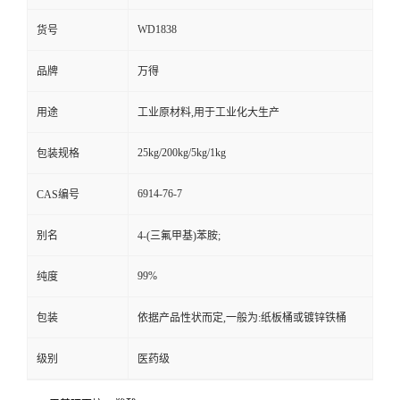
WD1838
货号
品牌
万得
用途
工业原材料,用于工业化大生产
25kg/200kg/5kg/1kg
包装规格
6914-76-7
CAS编号
别名
4-(三氟甲基)苯胺;
99%
纯度
包装
依据产品性状而定,一般为:纸板桶或镀锌铁桶
级别
医药级