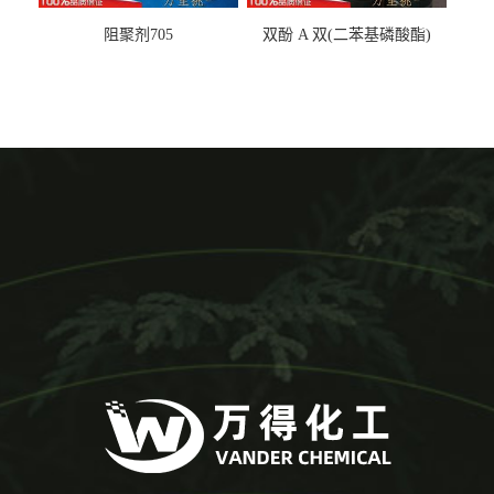
阻聚剂705
双酚 A 双(二苯基磷酸酯)