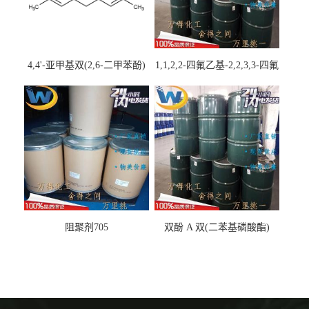
4,4'-亚甲基双(2,6-二甲苯酚)
1,1,2,2-四氟乙基-2,2,3,3-四氟
丙基醚
阻聚剂705
双酚 A 双(二苯基磷酸酯)