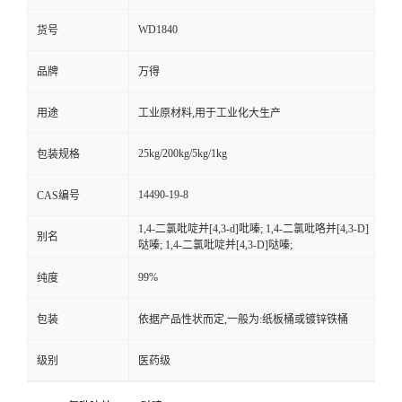
WD1840
货号
品牌
万得
用途
工业原材料,用于工业化大生产
25kg/200kg/5kg/1kg
包装规格
14490-19-8
CAS编号
1,4-二氯吡啶并[4,3-d]吡嗪; 1,4-二氯吡咯并[4,3-D]
别名
哒嗪; 1,4-二氯吡啶并[4,3-D]哒嗪;
99%
纯度
包装
依据产品性状而定,一般为:纸板桶或镀锌铁桶
级别
医药级