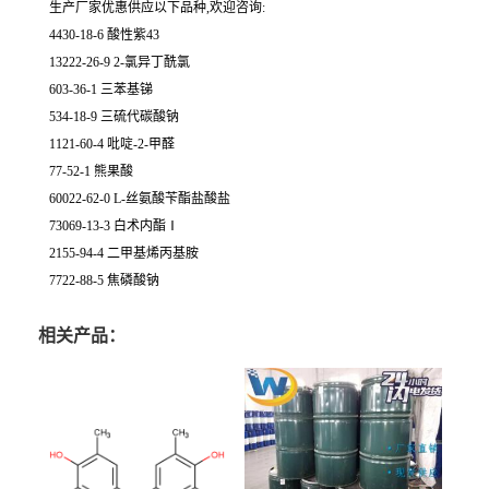
生产厂家优惠供应以下品种,欢迎咨询:
4430-18-6 酸性紫43
13222-26-9 2-氯异丁酰氯
603-36-1 三苯基锑
534-18-9 三硫代碳酸钠
1121-60-4 吡啶-2-甲醛
77-52-1 熊果酸
60022-62-0 L-丝氨酸苄酯盐酸盐
73069-13-3 白术内酯Ⅰ
2155-94-4 二甲基烯丙基胺
7722-88-5 焦磷酸钠
相关产品：