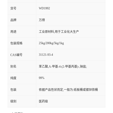
WD1992
货号
品牌
万得
用途
工业原材料,用于工业化大生产
25kg/200kg/5kg/1kg
包装规格
31121-93-4
CAS编号
别名
苯乙酸,A-甲基-4-(2-甲基丙基)-,钠盐;
99%
纯度
包装
依据产品性状而定,一般为:纸板桶或镀锌铁桶
级别
医药级