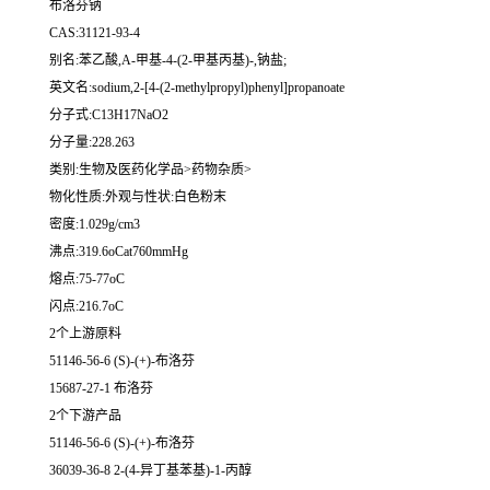
布洛芬钠
CAS:31121-93-4
别名:苯乙酸,A-甲基-4-(2-甲基丙基)-,钠盐;
英文名:sodium,2-[4-(2-methylpropyl)phenyl]propanoate
分子式:C13H17NaO2
分子量:228.263
类别:生物及医药化学品>药物杂质>
物化性质:外观与性状:白色粉末
密度:1.029g/cm3
沸点:319.6oCat760mmHg
熔点:75-77oC
闪点:216.7oC
2个上游原料
51146-56-6 (S)-(+)-布洛芬
15687-27-1 布洛芬
2个下游产品
51146-56-6 (S)-(+)-布洛芬
36039-36-8 2-(4-异丁基苯基)-1-丙醇