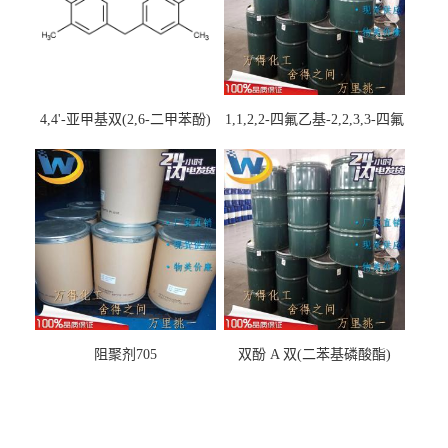
4,4'-亚甲基双(2,6-二甲苯酚)
1,1,2,2-四氟乙基-2,2,3,3-四氟
丙基醚
阻聚剂705
双酚 A 双(二苯基磷酸酯)