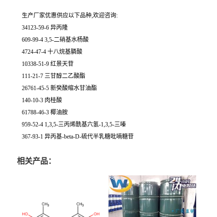
生产厂家优惠供应以下品种,欢迎咨询:
34123-59-6 异丙隆
609-99-4 3,5-二硝基水杨酸
4724-47-4 十八烷基膦酸
10338-51-9 红景天苷
111-21-7 三甘醇二乙酸酯
26761-45-5 新癸酸缩水甘油酯
140-10-3 肉桂酸
61788-46-3 椰油胺
959-52-4 1,3,5-三丙烯酰基六氢-1,3,5-三嗪
367-93-1 异丙基-beta-D-硫代半乳糖吡喃糖苷
相关产品：