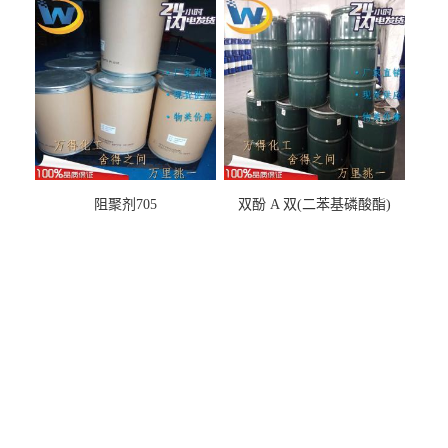
阻聚剂705
双酚 A 双(二苯基磷酸酯)