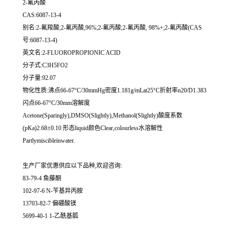
2-氟丙酸
CAS:6087-13-4
别名:2-氟羧酸;2-氟丙酸,96%;2-氟丙酸;2-氟丙酸, 98%+;2-氟丙酸(CAS
号:6087-13-4)
英文名:2-FLUOROPROPIONIC ACID
分子式:C3H5FO2
分子量:92.07
物化性质:沸点66-67°C/30mmHg密度1.181g/mLat25°C折射率n20/D1.383
闪点66-67°C/30mm溶解度
Acetone(Sparingly),DMSO(Slightly),Methanol(Slightly)酸度系数
(pKa)2.68±0.10 形态liquid颜色Clear,colourless水溶解性
Partlymiscibleinwater.
生产厂家优惠供应以下品种,欢迎咨询:
83-79-4 鱼藤酮
102-97-6 N-苄基异丙胺
13703-82-7 偏硼酸镁
5699-40-1 1-乙酰基胍