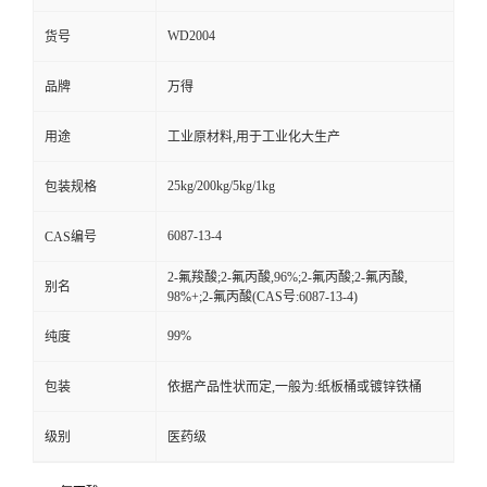
WD2004
货号
品牌
万得
用途
工业原材料,用于工业化大生产
25kg/200kg/5kg/1kg
包装规格
6087-13-4
CAS编号
2-氟羧酸;2-氟丙酸,96%;2-氟丙酸;2-氟丙酸,
别名
98%+;2-氟丙酸(CAS号:6087-13-4)
99%
纯度
包装
依据产品性状而定,一般为:纸板桶或镀锌铁桶
级别
医药级