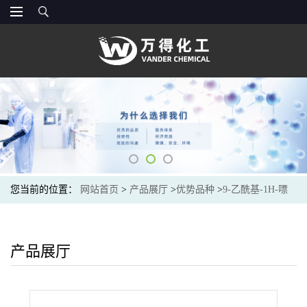
您当前的位置：
网站首页
>
产品展厅
>
优势品种
>
9-乙酰基-1H-嘌
呤-6(9H)-酮
产品展厅