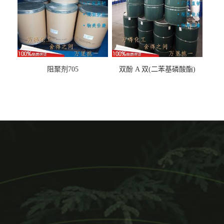
阻聚剂705
双酚 A 双(二苯基磷酸酯)