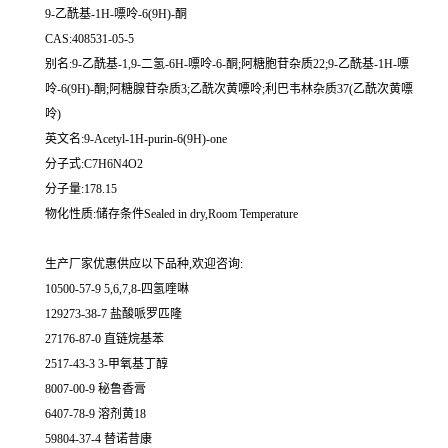
9-乙酰基-1H-嘌呤-6(9H)-酮
CAS:408531-05-5
别名:9-乙酰基-1,9-二氢-6H-嘌呤-6-酮;阿糖胞苷杂质22;9-乙酰基-1H-嘌
呤-6(9H)-酮;阿糖腺苷杂质3;乙酰次黄嘌呤;利巴韦林杂质37(乙酰次黄嘌
呤)
英文名:9-Acetyl-1H-purin-6(9H)-one
分子式:C7H6N4O2
分子量:178.15
物化性质:储存条件Sealed in dry,Room Temperature
生产厂家优惠供应以下品种,欢迎咨询:
10500-57-9 5,6,7,8-四氢喹啉
129273-38-7 盐酸哌罗匹隆
27176-87-0 直链烷基苯
2517-43-3 3-甲氧基丁醇
8007-00-9 秘鲁香膏
6407-78-9 溶剂黄18
59804-37-4 替诺昔康