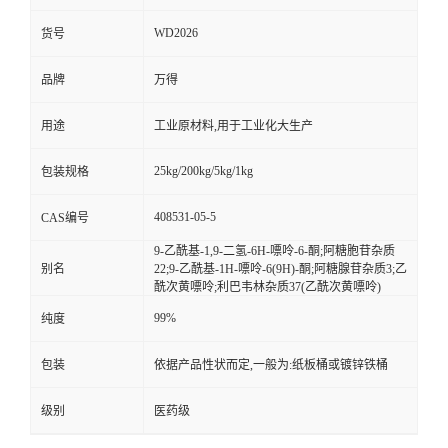
WD2026
货号
品牌
万得
用途
工业原材料,用于工业化大生产
25kg/200kg/5kg/1kg
包装规格
408531-05-5
CAS编号
9-乙酰基-1,9-二氢-6H-嘌呤-6-酮;阿糖胞苷杂质
别名
22;9-乙酰基-1H-嘌呤-6(9H)-酮;阿糖腺苷杂质3;乙
酰次黄嘌呤;利巴韦林杂质37(乙酰次黄嘌呤)
99%
纯度
包装
依据产品性状而定,一般为:纸板桶或镀锌铁桶
级别
医药级