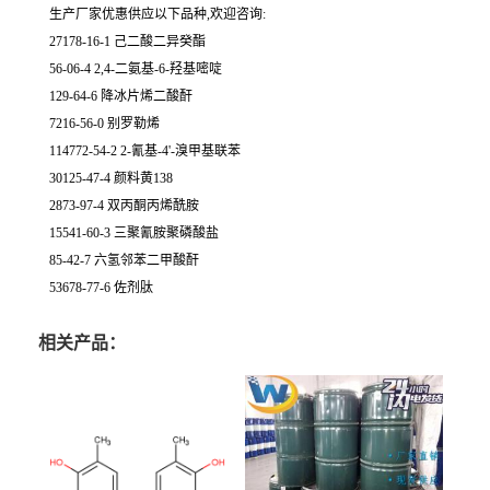
生产厂家优惠供应以下品种,欢迎咨询:
27178-16-1 己二酸二异癸酯
56-06-4 2,4-二氨基-6-羟基嘧啶
129-64-6 降冰片烯二酸酐
7216-56-0 别罗勒烯
114772-54-2 2-氰基-4'-溴甲基联苯
30125-47-4 颜料黄138
2873-97-4 双丙酮丙烯酰胺
15541-60-3 三聚氰胺聚磷酸盐
85-42-7 六氢邻苯二甲酸酐
53678-77-6 佐剂肽
相关产品：