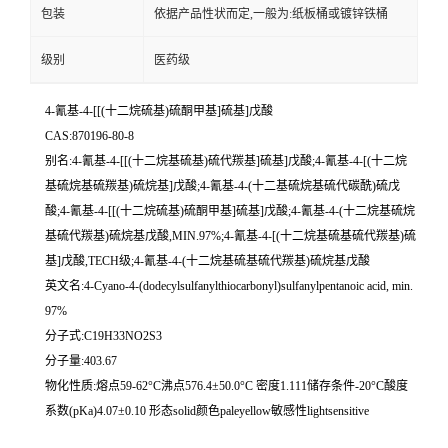
包装
依据产品性状而定,一般为:纸板桶或镀锌铁桶
级别
医药级
4-氰基-4-[[(十二烷硫基)硫酮甲基]硫基]戊酸
CAS:870196-80-8
别名:4-氰基-4-[[(十二烷基硫基)硫代羰基]硫基]戊酸;4-氰基-4-[(十二烷
基硫烷基硫羰基)硫烷基]戊酸;4-氰基-4-(十二基硫烷基硫代碳酰)硫戊
酸;4-氰基-4-[[(十二烷硫基)硫酮甲基]硫基]戊酸;4-氰基-4-(十二烷基硫烷
基硫代羰基)硫烷基戊酸,MIN.97%;4-氰基-4-[(十二烷基硫基硫代羰基)硫
基]戊酸,TECH级;4-氰基-4-(十二烷基硫基硫代羰基)硫烷基戊酸
英文名:4-Cyano-4-(dodecylsulfanylthiocarbonyl)sulfanylpentanoic acid, min.
97%
分子式:C19H33NO2S3
分子量:403.67
物化性质:熔点59-62°C沸点576.4±50.0°C 密度1.111储存条件-20°C酸度
系数(pKa)4.07±0.10 形态solid颜色paleyellow敏感性lightsensitive