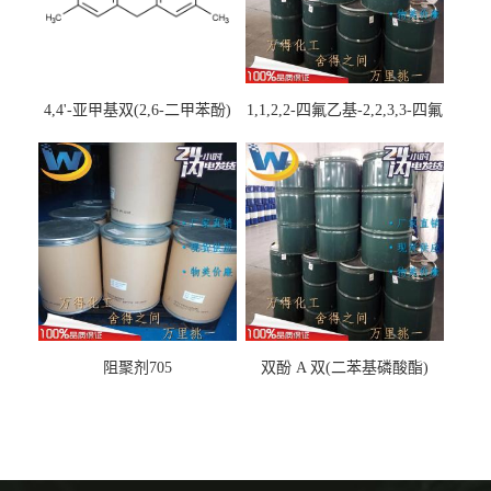
4,4'-亚甲基双(2,6-二甲苯酚)
1,1,2,2-四氟乙基-2,2,3,3-四氟
丙基醚
阻聚剂705
双酚 A 双(二苯基磷酸酯)