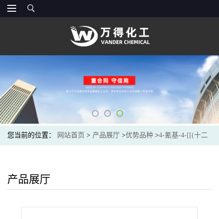
您当前的位置：
网站首页
>
产品展厅
>
优势品种
>
4-氰基-4-[[(十二
烷硫基)硫酮甲基]硫基]戊酸
产品展厅