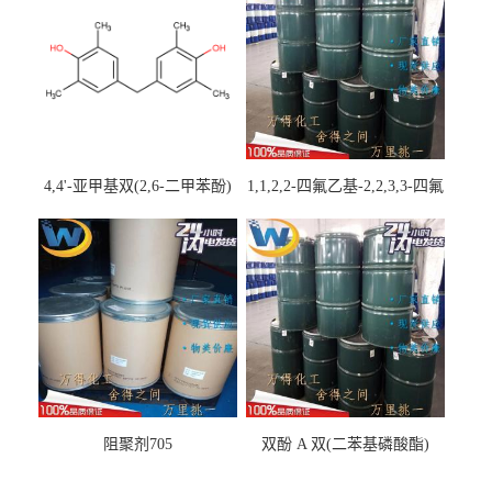
4,4'-亚甲基双(2,6-二甲苯酚)
1,1,2,2-四氟乙基-2,2,3,3-四氟
丙基醚
阻聚剂705
双酚 A 双(二苯基磷酸酯)