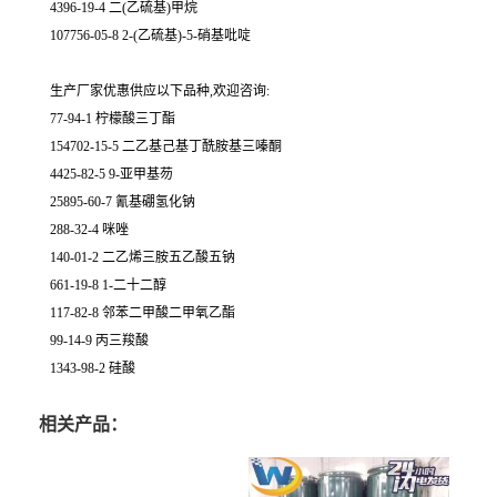
4396-19-4 二(乙硫基)甲烷
107756-05-8 2-(乙硫基)-5-硝基吡啶
生产厂家优惠供应以下品种,欢迎咨询:
77-94-1 柠檬酸三丁酯
154702-15-5 二乙基己基丁酰胺基三嗪酮
4425-82-5 9-亚甲基芴
25895-60-7 氰基硼氢化钠
288-32-4 咪唑
140-01-2 二乙烯三胺五乙酸五钠
661-19-8 1-二十二醇
117-82-8 邻苯二甲酸二甲氧乙酯
99-14-9 丙三羧酸
1343-98-2 硅酸
相关产品：