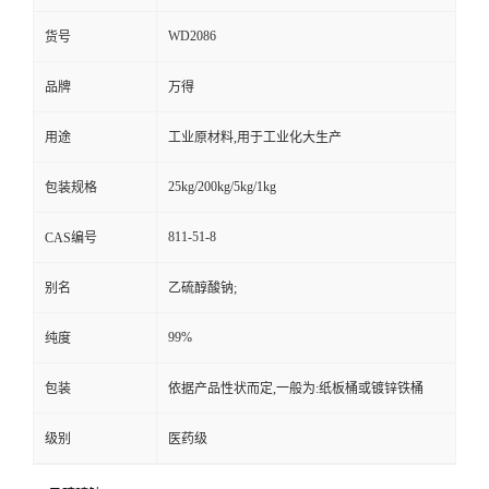
WD2086
货号
品牌
万得
用途
工业原材料,用于工业化大生产
25kg/200kg/5kg/1kg
包装规格
811-51-8
CAS编号
别名
乙硫醇酸钠;
99%
纯度
包装
依据产品性状而定,一般为:纸板桶或镀锌铁桶
级别
医药级