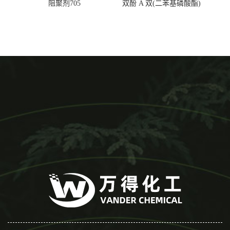
阻聚剂705
双酚 A 双(二苯基磷酸酯)