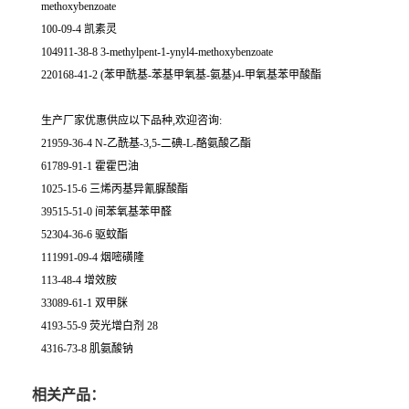
methoxybenzoate
100-09-4 凯素灵
104911-38-8 3-methylpent-1-ynyl4-methoxybenzoate
220168-41-2 (苯甲酰基-苯基甲氧基-氨基)4-甲氧基苯甲酸酯
生产厂家优惠供应以下品种,欢迎咨询:
21959-36-4 N-乙酰基-3,5-二碘-L-酪氨酸乙酯
61789-91-1 霍霍巴油
1025-15-6 三烯丙基异氰脲酸酯
39515-51-0 间苯氧基苯甲醛
52304-36-6 驱蚊酯
111991-09-4 烟嘧磺隆
113-48-4 增效胺
33089-61-1 双甲脒
4193-55-9 荧光增白剂 28
4316-73-8 肌氨酸钠
相关产品：