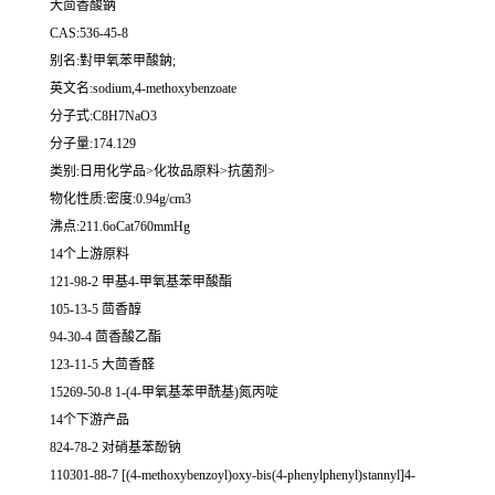
大茴香酸鈉
CAS:536-45-8
别名:對甲氧苯甲酸鈉;
英文名:sodium,4-methoxybenzoate
分子式:C8H7NaO3
分子量:174.129
类别:日用化学品>化妆品原料>抗菌剂>
物化性质:密度:0.94g/cm3
沸点:211.6oCat760mmHg
14个上游原料
121-98-2 甲基4-甲氧基苯甲酸酯
105-13-5 茴香醇
94-30-4 茴香酸乙酯
123-11-5 大茴香醛
15269-50-8 1-(4-甲氧基苯甲酰基)氮丙啶
14个下游产品
824-78-2 对硝基苯酚钠
110301-88-7 [(4-methoxybenzoyl)oxy-bis(4-phenylphenyl)stannyl]4-