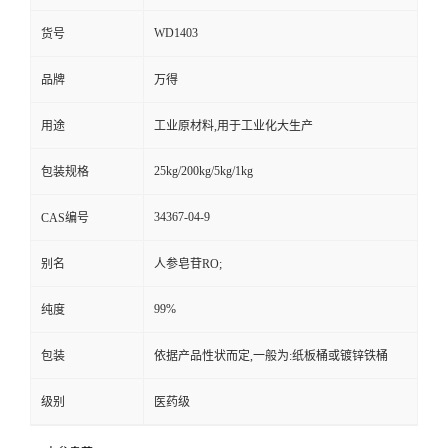
WD1403
货号
品牌
万得
用途
工业原材料,用于工业化大生产
25kg/200kg/5kg/1kg
包装规格
34367-04-9
CAS编号
别名
人参皂苷RO;
99%
纯度
包装
依据产品性状而定,一般为:纸板桶或镀锌铁桶
级别
医药级