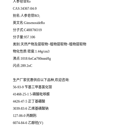
人参皂苷Ro
CAS:34367-04-9
别名:人参皂苷RO;
英文名:GinsenosideRo
分子式:C48H76O19
分子量:957.106
类别:天然产物及提取物>植物提取物>植物提取物
物化性质:密度:1.44g/cm3
沸点:1018.6oCat760mmHg
闪点:289.2oC
生产厂家优惠供应以下品种,欢迎咨询:
56-93-9 苄基三甲基氯化铵
41468-25-1 5-磷酸吡哆醛
4426-47-5 正丁基硼酸
3039-83-6 乙烯基磺酸钠
127-06-0 丙酮肟
6074-84-6 乙醇钽(V)