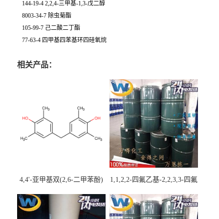
144-19-4 2,2,4-三甲基-1,3-戊二醇
8003-34-7 除虫菊酯
105-99-7 己二酸二丁酯
77-63-4 四甲基四苯基环四硅氧烷
相关产品：
4,4'-亚甲基双(2,6-二甲苯酚)
1,1,2,2-四氟乙基-2,2,3,3-四氟
丙基醚