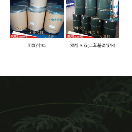
阻聚剂705
双酚 A 双(二苯基磷酸酯)