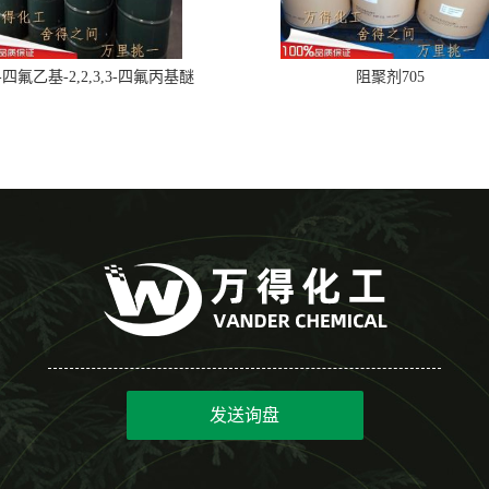
,2-四氟乙基-2,2,3,3-四氟丙基醚
阻聚剂705
发送询盘