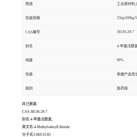
用途
工业原材料
25kg/200kg/5
包装规格
38136-29-7
CAS编号
别名
4-甲基戊酰氯
99%
纯度
包装
依据产品性
级别
医药级
异己酰氯
CAS:38136-29-7
别名:4-甲基戊酰氯;
英文名:4-MethylvalerylChloride
分子式:C6H11ClO