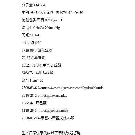
分子量:134.604
类别:其他>化学试剂>卤化物>化学药物
物化性质:密度:0.986g/cm3
沸点:140.4oCat760mmHg
闪点:41.1oC
4个上游原料
7719-09-7 氯化亚砜
79-37-8 草酰氯
10321-71-8 4-甲基-2-戊酸
646-07-1 4-甲基戊酸
24个下游产品
2508-63-6 2-amino-4-methylpentanoicacid,hydrochloride
3016-28-2 5-methylhexanamide
108-94-1 环己酮
1119-29-5 4-methylpentanamide
2050-07-9 4-甲基-1-苯基戊烷-1-酮
生产厂家优惠供应以下品种,欢迎咨询: