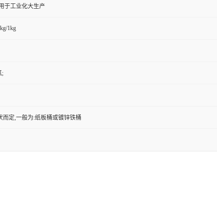
,用于工业化大生产
kg/1kg
;
状而定,一般为:纸板桶或镀锌铁桶