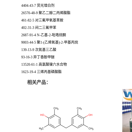
4404-43-7 荧光增白剂
26570-48-9 聚乙二醇二丙烯酸酯
461-82-5 对三氟甲氧基苯胺
402-31-3 间二三氟甲苯
2687-91-4 N-乙基-2-吡咯烷酮
9003-44-5 聚1-(乙烯氧基)-2-甲基丙烷
139-13-9 次氮基三乙酸
93-16-3 异丁香酚甲醚
13520-61-1 高氯酸镍六水合物
1623-19-4 三烯丙基磷酸酯
相关产品：