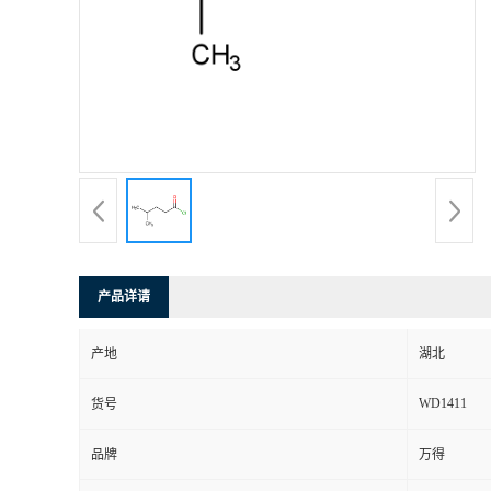
产品详请
产地
湖北
WD1411
货号
品牌
万得