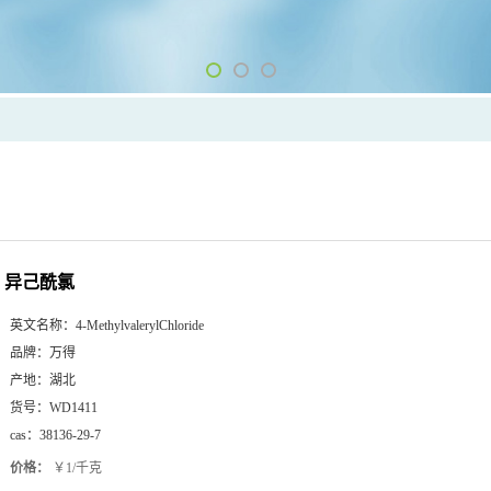
异己酰氯
英文名称：
4-MethylvalerylChloride
品牌：
万得
产地：
湖北
货号：
WD1411
cas：
38136-29-7
价格：
￥1/千克