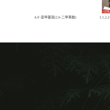
4,4'-亚甲基双(2,6-二甲苯酚)
1,1,2