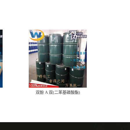
双酚 A 双(二苯基磷酸酯)