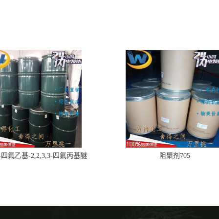
,2-四氟乙基-2,2,3,3-四氟丙基醚
阻聚剂705