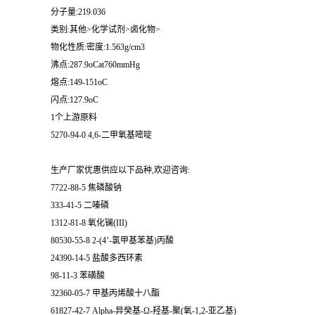
分子量:219.036
类别:其他>化学试剂>卤化物>
物化性质:密度:1.563g/cm3
沸点:287.9oCat760mmHg
熔点:149-151oC
闪点:127.9oC
1个上游原料
5270-94-0 4,6-二甲氧基嘧啶
生产厂家优惠供应以下品种,欢迎咨询:
7722-88-5 焦磷酸钠
333-41-5 二嗪磷
1312-81-8 氧化镧(III)
80530-55-8 2-(4’-氯甲基苯基)丙酸
24390-14-5 盐酸多西环素
98-11-3 苯磺酸
32360-05-7 甲基丙烯酸十八酯
61827-42-7 Alpha-异癸基-Ω-羟基-聚(氧-1,2-亚乙基)