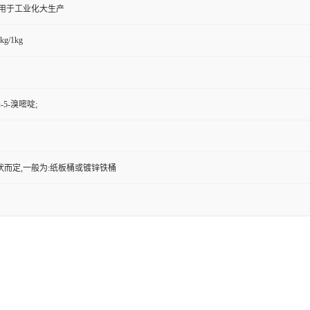
,用于工业化大生产
kg/1kg
-5-溴嘧啶;
状而定,一般为:纸板桶或镀锌铁桶