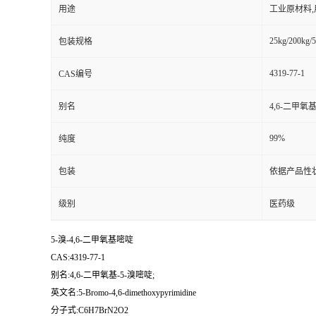
用途
工业原材料
25kg/200kg/5
包装规格
4319-77-1
CAS编号
别名
4,6-二甲氧基
99%
纯度
包装
依据产品性
级别
医药级
5-溴-4,6-二甲氧基嘧啶
CAS:4319-77-1
别名:4,6-二甲氧基-5-溴嘧啶;
英文名:5-Bromo-4,6-dimethoxypyrimidine
分子式:C6H7BrN2O2