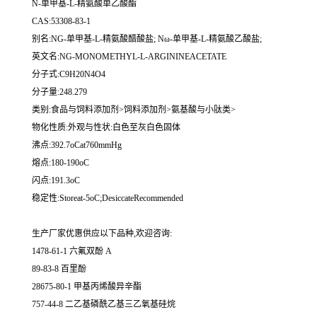
N-单甲基-L-精氨酸单乙酸酯
CAS:53308-83-1
别名:NG-单甲基-L-精氨酸醋酸盐; Nω-单甲基-L-精氨酸乙酸盐;
英文名:NG-MONOMETHYL-L-ARGININEACETATE
分子式:C9H20N4O4
分子量:248.279
类别:食品与饲料添加剂>饲料添加剂>氨基酸与小肽类>
物化性质:外观与性状:白色至灰白色固体
沸点:392.7oCat760mmHg
熔点:180-190oC
闪点:191.3oC
稳定性:Storeat-5oC;DesiccateRecommended
生产厂家优惠供应以下品种,欢迎咨询:
1478-61-1 六氟双酚 A
89-83-8 百里酚
28675-80-1 甲基丙烯酸异辛酯
757-44-8 二乙基磷酰乙基三乙氧基硅烷