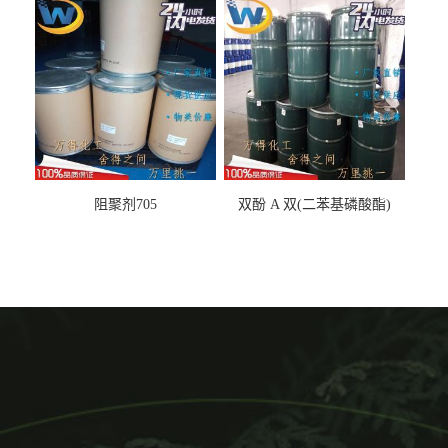
阻聚剂705
双酚 A 双(二苯基磷酸酯)