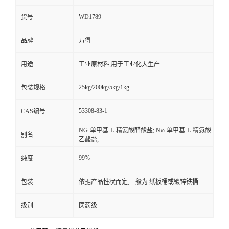
WD1789
货号
品牌
万得
用途
工业原材料,用于工业化大生产
25kg/200kg/5kg/1kg
包装规格
53308-83-1
CAS编号
NG-单甲基-L-精氨酸醋酸盐; Nω-单甲基-L-精氨酸
别名
乙酸盐;
99%
纯度
包装
依据产品性状而定,一般为:纸板桶或镀锌铁桶
级别
医药级