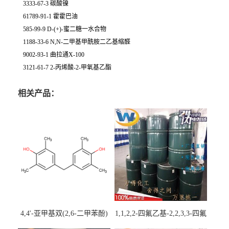
3333-67-3 碳酸镍
61789-91-1 霍霍巴油
585-99-9 D-(+)-蜜二糖一水合物
1188-33-6 N,N-二甲基甲酰胺二乙基缩醛
9002-93-1 曲拉通X-100
3121-61-7 2-丙烯酸-2-甲氧基乙酯
相关产品：
4,4'-亚甲基双(2,6-二甲苯酚)
1,1,2,2-四氟乙基-2,2,3,3-四氟
丙基醚