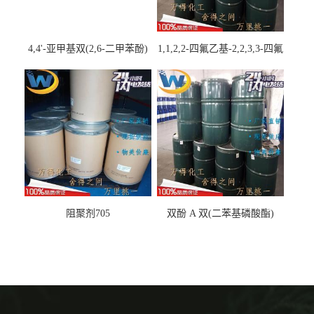
4,4'-亚甲基双(2,6-二甲苯酚)
1,1,2,2-四氟乙基-2,2,3,3-四氟
丙基醚
阻聚剂705
双酚 A 双(二苯基磷酸酯)