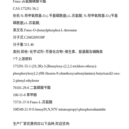
Fmoc-苏氨酸磷酸苄酯
CAS:175291-56-2
别名:N-芴甲氧羰基-O-(-苄基磷酰基)-L-苏氨酸; N-芴甲氧羰基-O-(苄基
磷酰基)-L-苏氨酸;
英文名:Fmoc-O-(benzylphospho)-L-threonine
分子式:C26H26NO8P
分子量:511.46
类别:其他>化学试剂>芳香化合物>维生素、氨基酸及辅酶类
7个上游原料
175291-55-1 (2S,3R)-3-[Benzyloxy-(2,2,2-trichloro-ethoxy)-
phosphoryloxy]-2-(9H-fluoren-9-ylmethoxycarbonylamino)-butyricacid2-oxo-
2-phenyl-ethylester
76101-29-6 二氯磷酸苄酯
100-51-6 苯甲醇
73731-37-0 Fmoc-L-苏氨酸
108549-21-9 O-benzylN,N,N'N'-tetraisopropyl-phosphorodiamidite
生产厂家优惠供应以下品种,欢迎咨询: