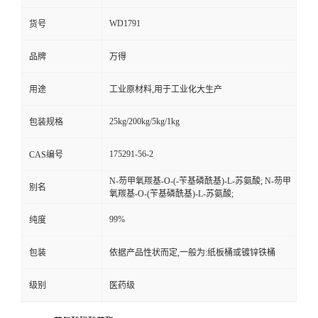
WD1791
货号
品牌
万得
用途
工业原材料,用于工业化大生产
25kg/200kg/5kg/1kg
包装规格
175291-56-2
CAS编号
N-芴甲氧羰基-O-(-苄基磷酰基)-L-苏氨酸; N-芴甲
别名
氧羰基-O-(苄基磷酰基)-L-苏氨酸;
99%
纯度
包装
依据产品性状而定,一般为:纸板桶或镀锌铁桶
级别
医药级