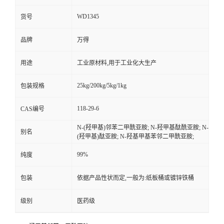
WD1345
货号
品牌
万得
用途
工业原材料,用于工业化大生产
25kg/200kg/5kg/1kg
包装规格
118-29-6
CAS编号
N-(羟甲基)邻苯二甲酰亚胺; N-羟甲基酞酰亚胺; N-
别名
(羟甲基)酞亚胺; N-羟基甲基苯邻二甲酰亚胺;
99%
纯度
包装
依据产品性状而定,一般为:纸板桶或镀锌铁桶
级别
医药级