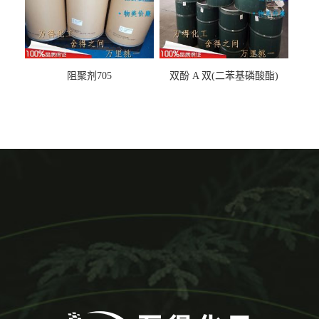
阻聚剂705
双酚 A 双(二苯基磷酸酯)