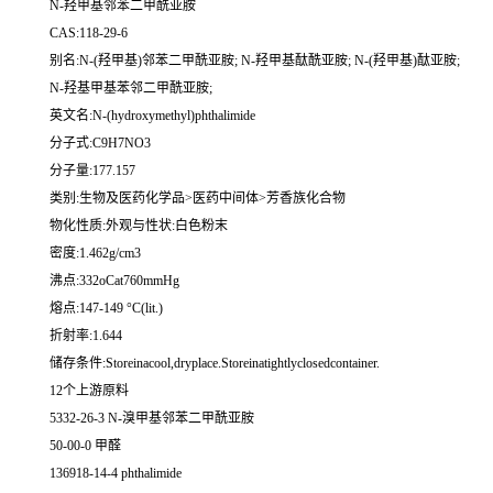
N-羟甲基邻苯二甲酰亚胺
CAS:118-29-6
别名:N-(羟甲基)邻苯二甲酰亚胺; N-羟甲基酞酰亚胺; N-(羟甲基)酞亚胺;
N-羟基甲基苯邻二甲酰亚胺;
英文名:N-(hydroxymethyl)phthalimide
分子式:C9H7NO3
分子量:177.157
类别:生物及医药化学品>医药中间体>芳香族化合物
物化性质:外观与性状:白色粉末
密度:1.462g/cm3
沸点:332oCat760mmHg
熔点:147-149 °C(lit.)
折射率:1.644
储存条件:Storeinacool,dryplace.Storeinatightlyclosedcontainer.
12个上游原料
5332-26-3 N-溴甲基邻苯二甲酰亚胺
50-00-0 甲醛
136918-14-4 phthalimide