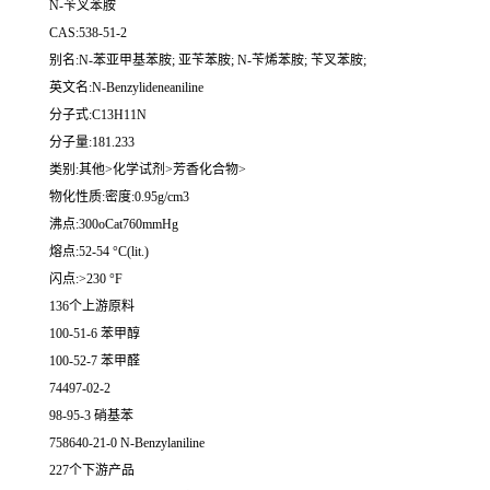
N-苄叉苯胺
CAS:538-51-2
别名:N-苯亚甲基苯胺; 亚苄苯胺; N-苄烯苯胺; 苄叉苯胺;
英文名:N-Benzylideneaniline
分子式:C13H11N
分子量:181.233
类别:其他>化学试剂>芳香化合物>
物化性质:密度:0.95g/cm3
沸点:300oCat760mmHg
熔点:52-54 °C(lit.)
闪点:>230 °F
136个上游原料
100-51-6 苯甲醇
100-52-7 苯甲醛
74497-02-2
98-95-3 硝基苯
758640-21-0 N-Benzylaniline
227个下游产品