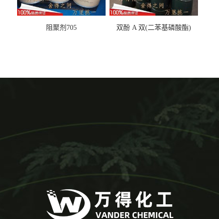
阻聚剂705
双酚 A 双(二苯基磷酸酯)