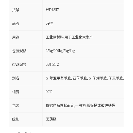
WD1357
货号
品牌
万得
用途
工业原材料,用于工业化大生产
25kg/200kg/5kg/1kg
包装规格
538-51-2
CAS编号
别名
N-苯亚甲基苯胺; 亚苄苯胺; N-苄烯苯胺; 苄叉苯胺;
99%
纯度
包装
依据产品性状而定,一般为:纸板桶或镀锌铁桶
级别
医药级