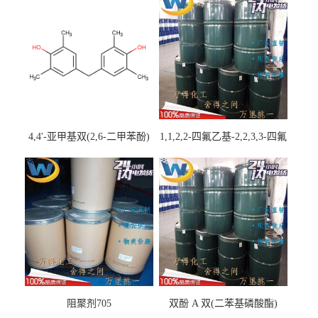
4,4'-亚甲基双(2,6-二甲苯酚)
1,1,2,2-四氟乙基-2,2,3,3-四氟
丙基醚
阻聚剂705
双酚 A 双(二苯基磷酸酯)