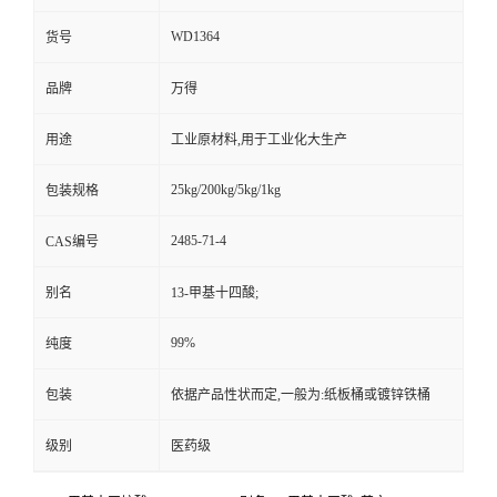
WD1364
货号
品牌
万得
用途
工业原材料,用于工业化大生产
25kg/200kg/5kg/1kg
包装规格
2485-71-4
CAS编号
别名
13-甲基十四酸;
99%
纯度
包装
依据产品性状而定,一般为:纸板桶或镀锌铁桶
级别
医药级