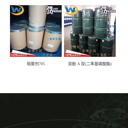
丙基醚
阻聚剂705
双酚 A 双(二苯基磷酸酯)