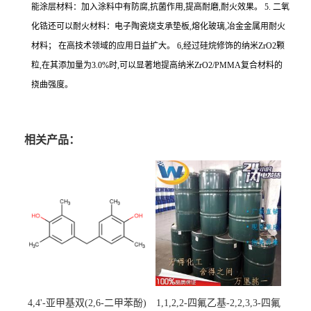
能涂层材料：加入涂料中有防腐,抗菌作用,提高耐磨,耐火效果。 5. 二氧
化锆还可以耐火材料：电子陶瓷烧支承垫板,熔化玻璃,冶金金属用耐火
材料； 在高技术领域的应用日益扩大。 6,经过硅烷修饰的纳米ZrO2颗
粒,在其添加量为3.0%时,可以显著地提高纳米ZrO2/PMMA复合材料的
挠曲强度。
相关产品：
4,4'-亚甲基双(2,6-二甲苯酚)
1,1,2,2-四氟乙基-2,2,3,3-四氟