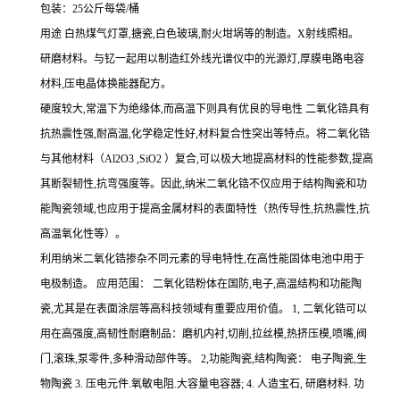
包装：25公斤每袋/桶
用途 白热煤气灯罩,搪瓷,白色玻璃,耐火坩埚等的制造。X射线照相。
研磨材料。与钇一起用以制造红外线光谱仪中的光源灯,厚膜电路电容
材料,压电晶体换能器配方。
硬度较大,常温下为绝缘体,而高温下则具有优良的导电性 二氧化锆具有
抗热震性强,耐高温,化学稳定性好,材料复合性突出等特点。将二氧化锆
与其他材料（Al2O3 ,SiO2 ）复合,可以极大地提高材料的性能参数,提高
其断裂韧性,抗弯强度等。因此,纳米二氧化锆不仅应用于结构陶瓷和功
能陶瓷领域,也应用于提高金属材料的表面特性（热传导性,抗热震性,抗
高温氧化性等）。
利用纳米二氧化锆掺杂不同元素的导电特性,在高性能固体电池中用于
电极制造。 应用范围： 二氧化锆粉体在国防,电子,高温结构和功能陶
瓷,尤其是在表面涂层等高科技领域有重要应用价值。 1, 二氧化锆可以
用在高强度,高韧性耐磨制品：磨机内衬,切削,拉丝模,热挤压模,喷嘴,阀
门,滚珠,泵零件,多种滑动部件等。 2,功能陶瓷,结构陶瓷： 电子陶瓷,生
物陶瓷 3. 压电元件.氧敏电阻.大容量电容器; 4. 人造宝石, 研磨材料. 功