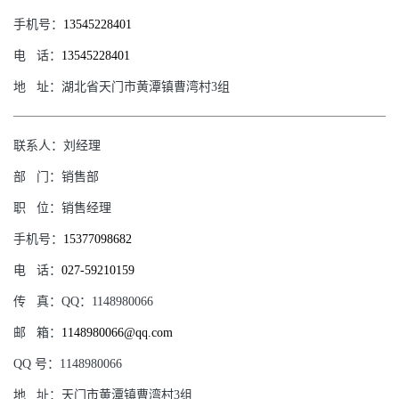
手机号：
13545228401
电
话：
13545228401
地
址：
湖北省天门市黄潭镇曹湾村3组
联系人：
刘经理
部
门：
销售部
职
位：
销售经理
手机号：
15377098682
电
话：
027-59210159
传
真：
QQ：1148980066
邮
箱：
1148980066@qq.com
QQ
号：
1148980066
地
址：
天门市黄潭镇曹湾村3组