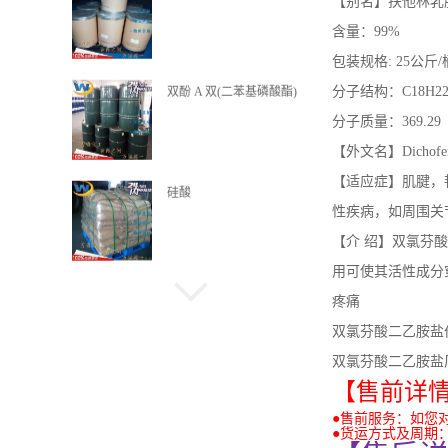
【别名】扶他林乳
含量：99%
包装规格: 25公斤/
分子结构：C18H22C
双酚 A 双(二苯基磷酸酯)
分子质量：369.29
【外文名】Dichofena
【适应症】肌腱，
硅酸
性疾病，如周围关
【介 绍】双氯芬
用可使其活性成分
二苄基甲苯
疼痛
双氯芬酸二乙胺盐
双氯芬酸二乙胺盐
【售前详
N,N-二乙基甲酰胺
●售前服务：如您
●货运方式及周期