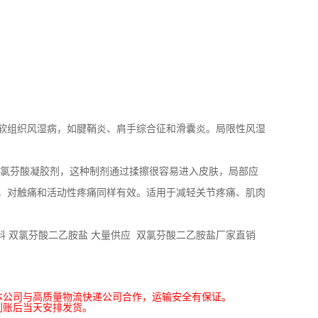
软组织风湿病，如腱鞘炎、肩手综合征和滑囊炎。局限性风湿
双氯芬酸凝胶剂，这种制剂通过揉擦很容易进入皮肤，局部应
，对触痛和活动性疼痛同样有效。适用于减轻关节疼痛、肌肉
料 双氯芬酸二乙胺盐 大量供应 双氯芬酸二乙胺盐厂家直销
本公司与高质量物流快递公司合作，运输安全有保证。
到账后当天安排发货。