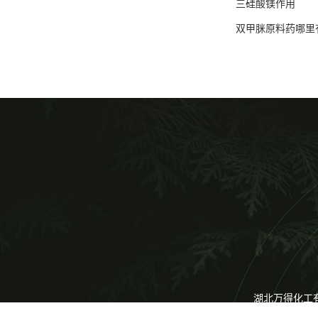
三硅酸镁作用
双甲脒原料药哪里
湖北万得化工