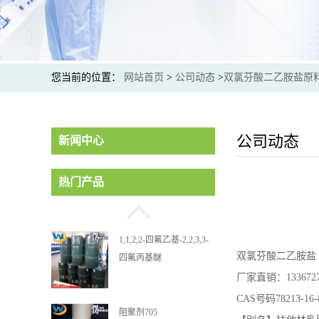
您当前的位置：
网站首页
>
公司动态
>
双氯芬酸二乙胺盐原
公司动态
新闻中心
4,4'-亚甲基双(2,6-二甲苯
热门产品
酚)
1,1,2,2-四氟乙基-2,2,3,3-
双氯芬酸二乙胺盐
四氟丙基醚
厂家直销：1336727
CAS号码78213-
阻聚剂705