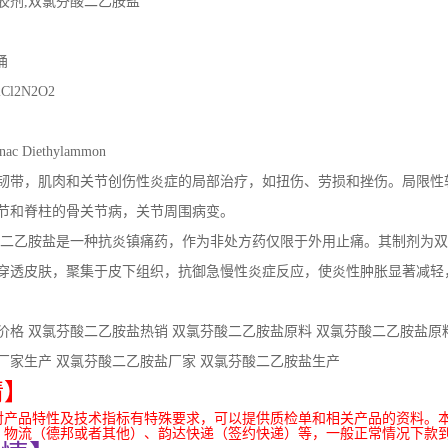
胶剂,双氯芬酸二乙胺盐
桶
l2N2O2
c Diethylammon
韧带，肌肉和关节创伤性炎症的局部治疗，如扭伤、劳损和挫伤。局限性
节和脊柱的骨关节病，关节周围病变。
酸二乙胺盐是一种抗炎镇痛药，作为非处方药仅限于外用止痛。其制剂为
穿透皮肤，聚集于皮下组织，抗御急慢性炎症反应，使炎性肿胀显著减轻
价格 双氯芬酸二乙胺盐热销 双氯芬酸二乙胺盐原料 双氯芬酸二乙胺盐原
厂家生产 双氯芬酸二乙胺盐厂家 双氯芬酸二乙胺盐生产
情】
对产品特性及技术指标有特殊要求，可以提供质检单和相关产品的资料。
：物流（德邦或者其他）、韵达快递（签约快递）等，一般正常情况下款