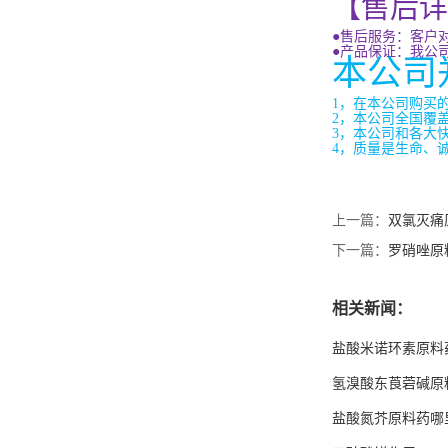
【售后详
●售后服务：客户
N-月桂酰肌氨酸钠
●产品保证：我公
本公司
1
，在本公司购买
2
，本公司全国覆
3
，本公司和各大
4
，质量是生命、
次氮基三乙酸钠盐
上一篇：
双氯灭痛
下一篇：
罗硝唑原
六氟丙烯二聚体
相关新闻：
盐酸米诺环素原料
氢溴酸东莨菪碱原
盐酸氮芥原料药哪