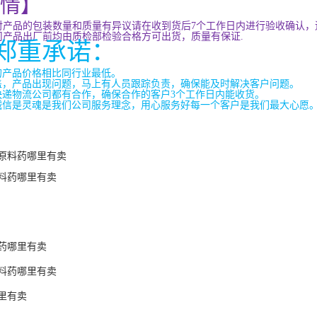
情】
对产品的包装数量和质量有异议请在收到货后
7
个工作日内进行验收确认，
司产品出厂前均由质检部检验合格方可出货，质量有保证
.
郑重承诺：
的产品价格相比同行业最低。
盖，产品出现问题，马上有人员跟踪负责，确保能及时解决客户问题。
快递物流公司都有合作，确保合作的客户
3
个工作日内能收货。
诚信是灵魂是我们公司服务理念，用心服务好每一个客户是我们最大心愿
原料药哪里有卖
料药哪里有卖
药哪里有卖
料药哪里有卖
里有卖